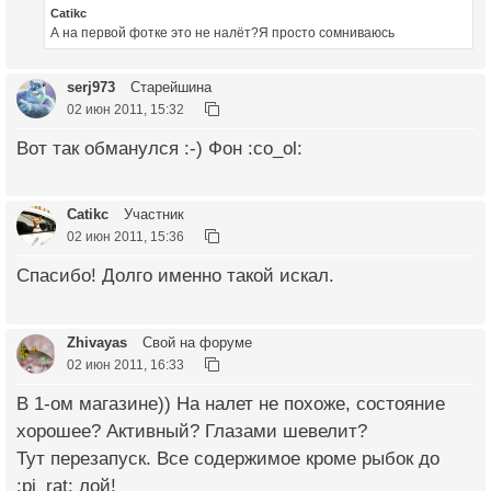
Catikc
А на первой фотке это не налёт?Я просто сомниваюсь
serj973
Старейшина
02 июн 2011, 15:32
Вот так обманулся :-) Фон :co_ol:
Catikc
Участник
02 июн 2011, 15:36
Спасибо! Долго именно такой искал.
Zhivayas
Свой на форуме
02 июн 2011, 16:33
В 1-ом магазине)) На налет не похоже, состояние
хорошее? Активный? Глазами шевелит?
Тут перезапуск. Все содержимое кроме рыбок до
:pi_rat: лой!