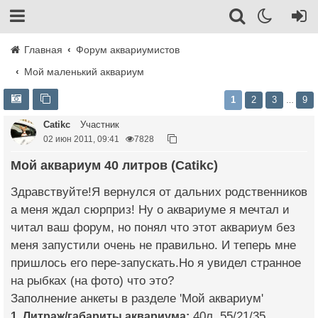
Главная
Форум аквариумистов
Мой маленький аквариум
1
2
3
9
…
Catikc
Участник
02 июн 2011, 09:41
7828
Мой аквариум 40 литров (Catikc)
Здравствуйте!Я вернулся от дальних родственников
а меня ждал сюрприз! Ну о аквариуме я мечтал и
читал ваш форум, но понял что этот аквариум без
меня запустили очень не правильно. И теперь мне
пришлось его пере-запускать.Но я увидел странное
на рыбках (на фото) что это?
Заполнение анкеты в разделе 'Мой аквариум'
1. Литраж/габариты аквариума:
40л. 55/21/35