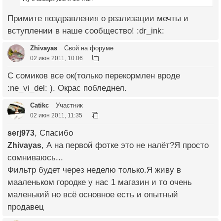
Примите поздравления о реализации мечты и
вступлении в наше сообщество! :dr_ink:
Zhivayas
Свой на форуме
02 июн 2011, 10:06
С сомиков все ок(только перекормлен вроде
:ne_vi_del: ). Окрас побледнел.
Catikc
Участник
02 июн 2011, 11:35
serj973
, Спасибо
Zhivayas
, А на первой фотке это не налёт?Я просто
сомниваюсь...
Фильтр будет через неделю только.Я живу в
мааленьком городке у нас 1 магазин и то очень
маленький но всё основное есть и опытный
продавец