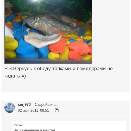
P.S:Вернусь к обеду тапками и помидорами не
кидать =)
serj973
Старейшина
02 июн 2011, 09:51
Catikc
Ну о аквариуме я мечтал