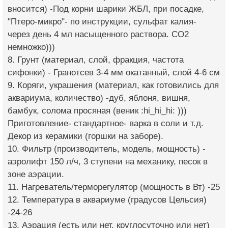
вносится) -Под корни шарики ЖБЛ, при посадке,
"Птеро-микро"- по инструкции, сульфат калия-
через день 4 мл насыщенного раствора. СО2
немножко)))
8. Грунт (материал, слой, фракция, частота
сифонки) - Гранотсев 3-4 мм окатанный, слой 4-6 см
9. Коряги, украшения (материал, как готовились для
аквариума, количество) -дуб, яблоня, вишня,
бамбук, солома просяная (веник :hi_hi_hi: )))
Приготовление- стандартное- варка в соли и т.д.
Декор из керамики (горшки на заборе).
10. Фильтр (производитель, модель, мощность) -
аэролифт 150 л/ч, 3 ступени на механику, песок в
зоне аэрации.
11. Нагреватель/терморегулятор (мощность в Вт) -25
12. Температура в аквариуме (градусов Цельсия)
-24-26
13. Аэрация (есть или нет, круглосуточно или нет)