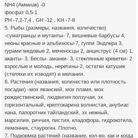
NH4 (Аммиак) -0
фосфат 0,5-1
PH -7,2-7,4 , GH -12 , KH -7-8
5. Рыбы (размеры, названия, количество)
-суматранцы и мутанты- 7, вишневые барбусы 4,
неоны красные и альбиносы-7, гуппи Эндлера 3,
гурами медовые 2, меченосцы 2, анциструс (4 см) 1,
аканты- 3. Беспы- аманки- 3, стеклянные креветки- 2
взрослые и молодь, неретины-2, остатки катушек
(стеляхи их изводят) и мелании.
6. Растения (названия, количество или плотность
посадки) -мох яванский, мох пламя, мох
рождественский, людвигия ползучая, эх
горизонтальный, криптокарина волнистая, анубиас
нана, папоротник тайландский, эх нежный,
марсилия, риччия, пистия, кладофора, гидрокотила,
лимонник, стаурогин. Плотно.
7. Подкормка растений (название, кол-во, как и когда