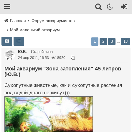
Главная
Форум аквариумистов
Мой маленький аквариум
1
2
3
13
…
Ю.В.
Старейшина
24 апр 2011, 16:53
18920
Мой аквариум "Зона затопления" 45 литров
(Ю.В.)
Сухопутные животные, как и сухопутные растения
под водой долго не живут)))