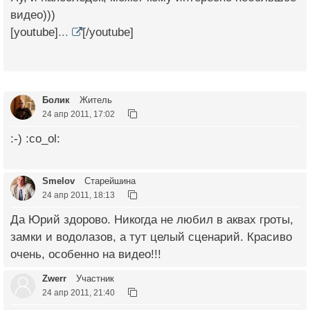
видео)))
[youtube]
...
[/youtube]
Болик
Житель
24 апр 2011, 17:02
:-) :co_ol:
Smelov
Старейшина
24 апр 2011, 18:13
Да Юрий здорово. Никогда не любил в аквах гроты,
замки и водолазов, а тут целый сценарий. Красиво
очень, особенно на видео!!!
Zwerr
Участник
24 апр 2011, 21:40