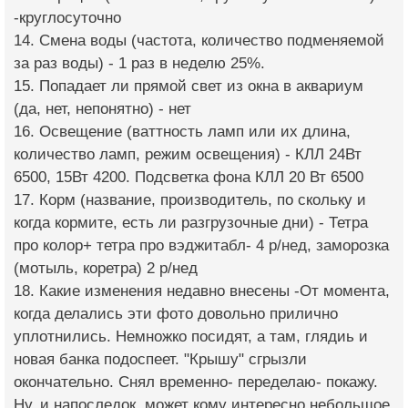
-круглосуточно
14. Смена воды (частота, количество подменяемой
за раз воды) - 1 раз в неделю 25%.
15. Попадает ли прямой свет из окна в аквариум
(да, нет, непонятно) - нет
16. Освещение (ваттность ламп или их длина,
количество ламп, режим освещения) - КЛЛ 24Вт
6500, 15Вт 4200. Подсветка фона КЛЛ 20 Вт 6500
17. Корм (название, производитель, по скольку и
когда кормите, есть ли разгрузочные дни) - Тетра
про колор+ тетра про вэджитабл- 4 р/нед, заморозка
(мотыль, коретра) 2 р/нед
18. Какие изменения недавно внесены -От момента,
когда делались эти фото довольно прилично
уплотнились. Немножко посидят, а там, глядиь и
новая банка подоспеет. "Крышу" сгрызли
окончательно. Снял временно- переделаю- покажу.
Ну, и напоследок, может кому интересно небольшое