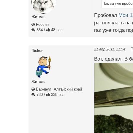
Так вы уже проб
Пробовал
Мои 11
Житель
расползлась на 
Россия
газ уже тогда по
534
/
48 раз
21 апр 2011, 21:54
flicker
Вот, сделал. В б
Житель
Барнаул, Алтайский край
730
/
339 раз