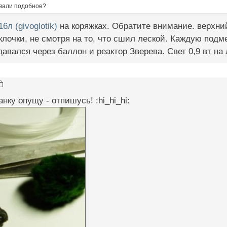
овали подобное?
6л (givoglotik)
на коряжках. Обратите внимание. верхний
клочки, не смотря на то, что сшил леской. Каждую под
давался через баллон и реактор Зверева. Свет 0,9 вт на 
анку опущу - отпишусь! :hi_hi_hi: