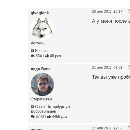
20 апр 2011, 19:17
givoglotik
А у меня после в
Житель
Россия
534
/
48 раз
21 апр 2011, 08:01
дядя Вова
Так вы уже проб
Старейшина
Санкт-Петербург ул.
Добровольцев
6740
/
4456 раз
21 апр 2011, 12:50
ирина