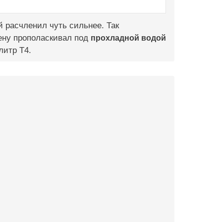
 расчленил чуть сильнее. Так
мену прополаскивал под
прохладной водой
литр Т4.