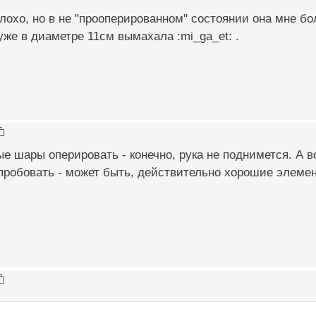
лохо, но в не "прооперированном" состоянии она мне бол
же в диаметре 11см вымахала :mi_ga_et: .
е шары оперировать - конечно, рука не поднимется. А 
робовать - может быть, действительно хорошие элемент