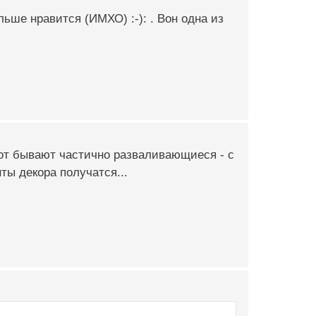
ьше нравится (ИМХО) :-): . Вон одна из
вот бывают частично разваливающиеся - с
ы декора получатся...