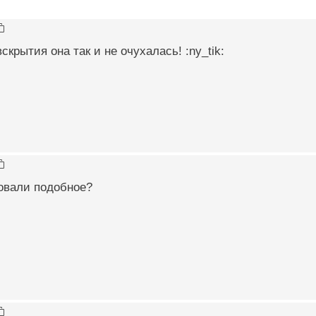
скрытия она так и не очухалась! :ny_tik:
овали подобное?