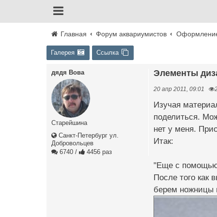
Главная
Форум аквариумистов
Оформление
Галерея
Ссылка
Элементы ди
дядя Вова
20 апр 2011, 09:01
Изучая материал
поделиться. Мож
Старейшина
нет у меня. При
Санкт-Петербург ул.
Итак:
Добровольцев
6740
/
4456 раз
"Еще с помощью 
После того как 
берем ножницы 