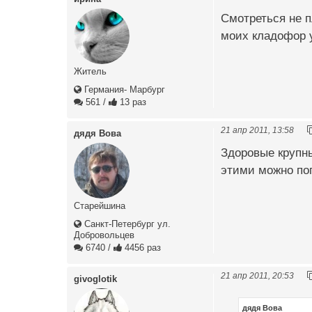
Смотреться не п
моих кладофор у
Житель
Германия- Марбург
561
/
13 раз
21 апр 2011, 13:58
дядя Вова
Здоровые крупны
этими можно поп
Старейшина
Санкт-Петербург ул.
Добровольцев
6740
/
4456 раз
21 апр 2011, 20:53
givoglotik
дядя Вова