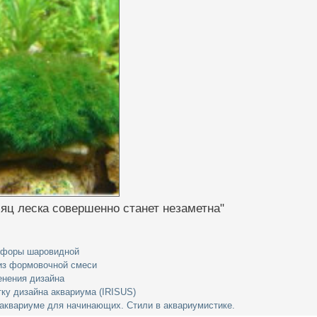
яц леска совершенно станет незаметна"
офоры шаровидной
из формовочной смеси
енения дизайна
тку дизайна аквариума (IRISUS)
аквариуме для начинающих. Стили в аквариумистике.