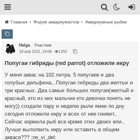
Главная
Форум аквариумистов
Аквариумные рыбки
Helga
Участник
18 апр 2011, 19:06
1350
Попугаи гибриды (red parrot) отложили икру
У меня аквас на 102 литра. 5 попугаев и два
голубых дельфина...Попугаи гибриды два желтых и
три красных. Два самых больших попугая(желтый и
красный, кто из них мальчик кто девочка понять не
могу)) создали пару и неделю рыли ямки по дну
сегодня отложили икру и всех от нее гоняют..
Сейчас кормила рыб все кроме этих двоих ели..
Лучше вылолвить икру или оставить в общем
аквасе??? :ne_vi_del: