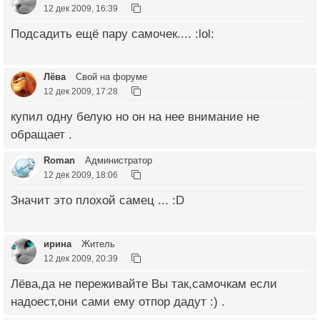
12 дек 2009, 16:39
Подсадить ещё пару самочек.... :lol:
Лёва
Свой на форуме
12 дек 2009, 17:28
купил одну белую но он на нее внимание не
обращает .
Roman
Администратор
12 дек 2009, 18:06
Значит это плохой самец ... :D
ирина
Житель
12 дек 2009, 20:39
Лёва,да не переживайте Вы так,самочкам если
надоест,они сами ему отпор дадут :) .