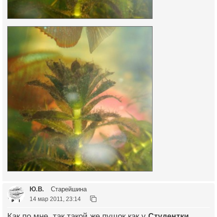
Ю.В.
Старейшина
14 мар 2011, 23:14
Как по мне, так такой же пушок как у
Студентки