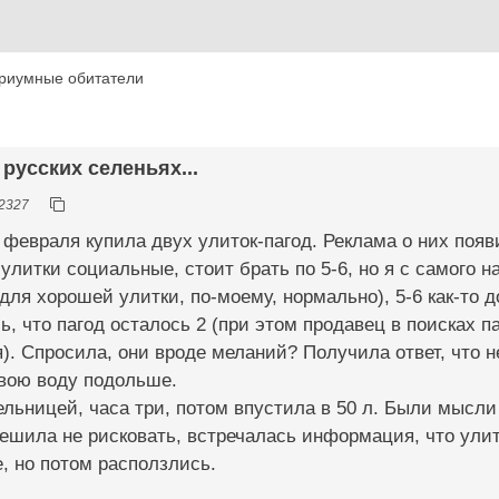
риумные обитатели
 русских селеньях...
2327
 февраля купила двух улиток-пагод. Реклама о них появ
улитки социальные, стоит брать по 5-6, но я с самого н
 для хорошей улитки, по-моему, нормально), 5-6 как-то д
ь, что пагод осталось 2 (при этом продавец в поисках п
. Спросила, они вроде меланий? Получила ответ, что не
свою воду подольше.
льницей, часа три, потом впустила в 50 л. Были мысли
 решила не рисковать, встречалась информация, что ули
, но потом расползлись.