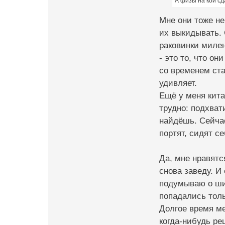
А физы на кой с
Мне они тоже не
их выкидывать. 
раковинки милен
- это то, что о
со временем ста
удивляет.
Ещё у меня кита
трудно: подхват
найдёшь. Сейчас
портят, сидят с
Да, мне нравятс
снова заведу. И
подумываю о ши
попадались толь
Долгое время ме
когда-нибудь ре