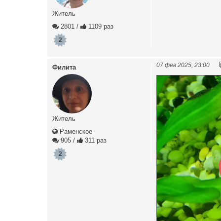
Житель
2801
/
1109 раз
2
07 фев 2025, 23:00
Филита
Житель
Раменское
905
/
311 раз
2