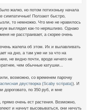
было жалко, но потом потихоньку начала
аже симпатичные! Ползают быстро,
рызли, то немножко. Что мне не нравилось
ариум выглядел как-то неряшливо. Однако
меня не расстраивает, а скорее очень
 очень жалела об этом. Их и вылавливать
ет на дно, а там уже ни за что на
кие, не видно почти, вроде ничего не
куратнее, чем обычные катушки...
жили, возможно, со временем парочку
асписная двустворка (Scaby scripata)
). И
они дороговато, по 350 руб, и мне
, прямо очень ест растения. Возможно,
елеют и начнут высовываться, они ничуть