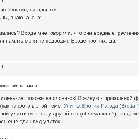
рашненькие, пагоды эти.
ны, знаю :a_g_a:
дались? Вроде мне говорили, что они вредные, растения 
и память меня не подводит. Вроде про них, да.
ашненькие, пагоды эти
иленькие, похожи на слоников! В живую - прикольной 
 (как на фото в этой теме:
Улитка Бротия Пагода (Brotia 
дной улиточки есть, у другой нет (обломались?), но да
ось ещё один вид улиток.