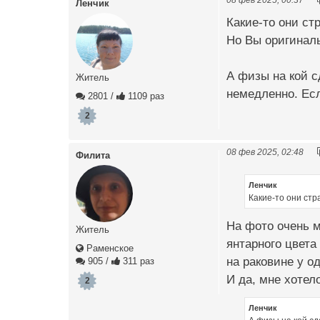
Ленчик
Какие-то они ст
Но Вы оригиналь
А физы на кой с
Житель
немедленно. Есл
2801
/
1109 раз
2
08 фев 2025, 02:48
Филита
Ленчик
Какие-то они стр
На фото очень м
Житель
янтарного цвета
Раменское
на раковине у о
905
/
311 раз
И да, мне хотел
2
Ленчик