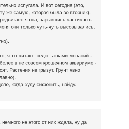
ельно испугала. И вот сегодня (это,
ту же самую, которая была во вторник).
ередвигается она, зарывшись частично в
 меня они только чуть-чуть высовывались,
но).
ого, что считают недостатками меланий -
м более в не совсем крошечном аквариуме -
сят. Растения не грызут. Грунт явно
лавно).
ле, когда буду сифонить, найду.
 немного не этого от них ждала, ну да