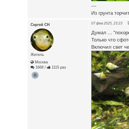
---
Из грунта торчи
07 фев 2025, 23:23
Сергей СН
Думал ... "похоро
Только что сфот
Включил свет чер
Житель
Москва
1668
/
1115 раз
11