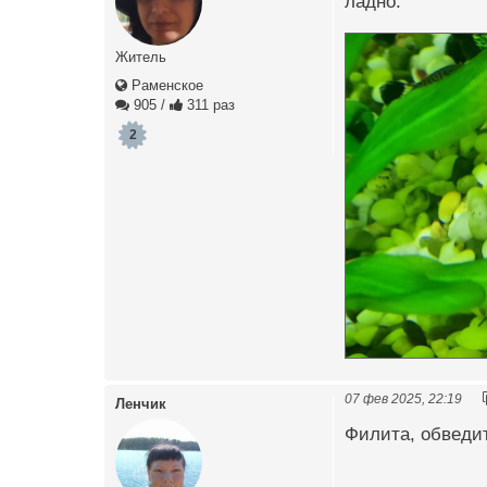
ладно.
Житель
Раменское
905
/
311 раз
2
07 фев 2025, 22:19
Ленчик
Филита, обведите