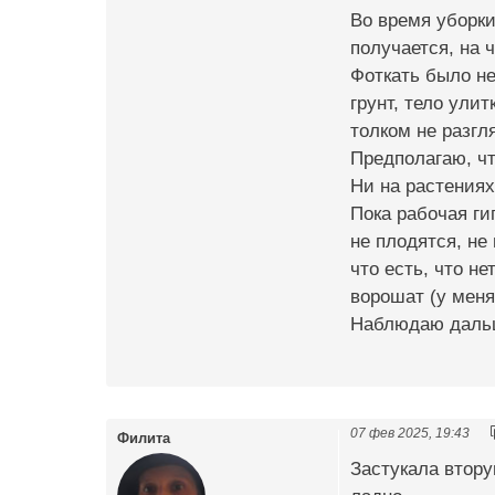
Во время уборки
получается, на 
Фоткать было не
грунт, тело ули
толком не разгл
Предполагаю, чт
Ни на растениях
Пока рабочая ги
не плодятся, не
что есть, что не
ворошат (у меня
Наблюдаю дальше
07 фев 2025, 19:43
Филита
Застукала втору