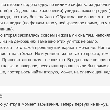
 во вторник видела одну, но видимо сифонка их дополнит
четвёртый день после заселения) увидела наконец одну (
когда, поэтому без слайдов. Обратила внимание, что п
тки не видно (по фоткам тело у неё красивое прямо, но у
ядишь).
о вторая закопалась совсем (и жива ли она там, непонят
, ни на декорациях замечено этих улиток не было.
потеза - это такой продвинутый вариант мелании. Нет т
 висят на стёклах. Но и увидеть их не так-то просто, те
т. Приносят ли пользу - непонятно. Вреда вроде не прино
 галька, а наверное, песок или пропант рыли бы прямо с
, постараюсь найти вторую, может, на следующей неде
ю улитку в момент зарывания. Теперь первую не вижу)...