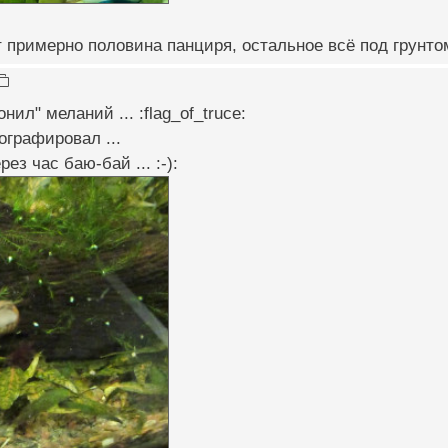
т примерно половина панциря, остальное всё под грунто
нил" меланий ... :flag_of_truce:
ографировал ...
ез час баю-бай ... :-):