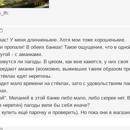
s_ih:
ас! У меня длинненькие. Хотя мои тоже хорошенькие.
и пропали! В обеих банках! Такое ощущение, что в одн
угой - с аманками.
ивутся ли пагоды. В цеоом, как мне кажется, у них своя 
оедают аманки (возможно, выжившие таким образом про
тёклах едят неретины.
дит мало времени на стёклах, зато с удовольствием пас
ках.
чей". Меланий в этой банке либо мало, либо скорее нет. 
 неретин) пагоды вели бы себя иначе?
 купить ещё парочку и проверить). Но пока они в магази