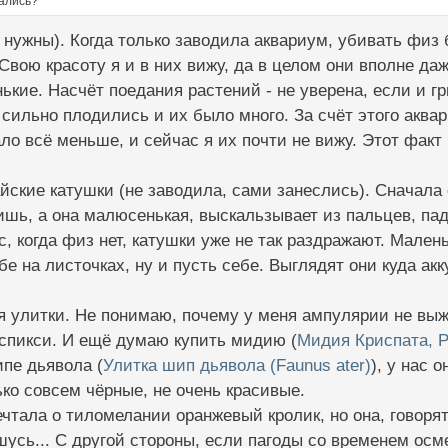
дались?
 нужны). Когда только заводила аквариум, убивать физ 
Свою красоту я и в них вижу, да в целом они вполне д
ькие. Насчёт поедания растений - не уверена, если и г
ни сильно плодились и их было много. За счёт этого акв
ло всё меньше, и сейчас я их почти не вижу. Этот факт 
йские катушки (не заводила, сами занеслись). Сначала
ишь, а она малюсенькая, выскальзывает из пальцев, пада
, когда физ нет, катушки уже не так раздражают. Малень
ебе на листочках, ну и пусть себе. Выглядят они куда ак
я улитки. Не понимаю, почему у меня ампулярии не вы
 спикси. И ещё думаю купить мидию (
Мидия Криспата, Р
пе дьявола (
Улитка шип дьявола (Faunus ater)
), у нас 
ко совсем чёрные, не очень красивые.
чтала о тиломелании оранжевый кролик, но она, говорят
шусь... С другой стороны, если пагоды со временем осм