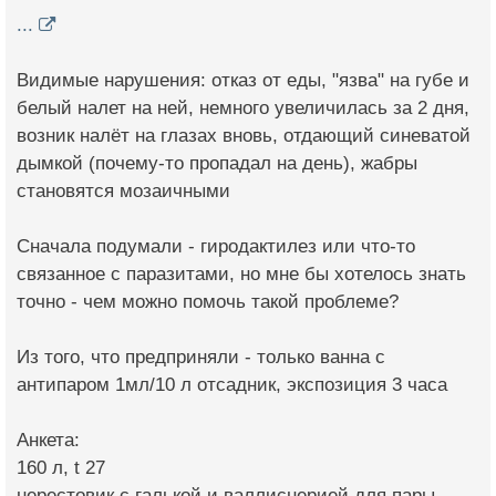
...
Видимые нарушения: отказ от еды, "язва" на губе и
белый налет на ней, немного увеличилась за 2 дня,
возник налёт на глазах вновь, отдающий синеватой
дымкой (почему-то пропадал на день), жабры
становятся мозаичными
Сначала подумали - гиродактилез или что-то
связанное с паразитами, но мне бы хотелось знать
точно - чем можно помочь такой проблеме?
Из того, что предприняли - только ванна с
антипаром 1мл/10 л отсадник, экспозиция 3 часа
Анкета:
160 л, t 27
нерестовик с галькой и валлиснерией для пары