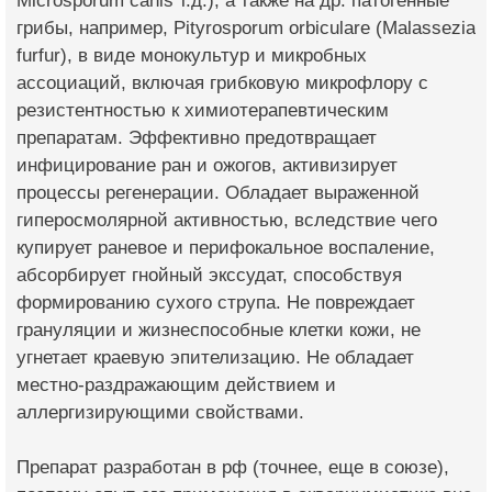
Microsporum canis т.д.), а также на др. патогенные
грибы, например, Pityrosporum orbiculare (Malassezia
furfur), в виде монокультур и микробных
ассоциаций, включая грибковую микрофлору с
резистентностью к химиотерапевтическим
препаратам. Эффективно предотвращает
инфицирование ран и ожогов, активизирует
процессы регенерации. Обладает выраженной
гиперосмолярной активностью, вследствие чего
купирует раневое и перифокальное воспаление,
абсорбирует гнойный экссудат, способствуя
формированию сухого струпа. Не повреждает
грануляции и жизнеспособные клетки кожи, не
угнетает краевую эпителизацию. Не обладает
местно-раздражающим действием и
аллергизирующими свойствами.
Препарат разработан в рф (точнее, еще в союзе),