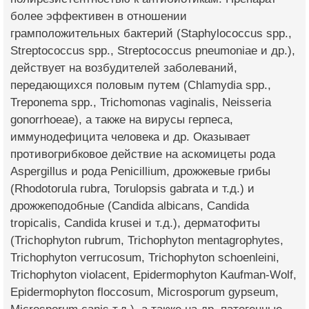
более эффективен в отношении
грамположительных бактерий (Staphylococcus spp.,
Streptococcus spp., Streptococcus pneumoniae и др.),
действует на возбудителей заболеваний,
передающихся половым путем (Chlamydia spp.,
Treponema spp., Trichomonas vaginalis, Neisseria
gonorrhoeae), а также на вирусы герпеса,
иммунодефицита человека и др. Оказывает
противогрибковое действие на аскомицеты рода
Aspergillus и рода Penicillium, дрожжевые грибы
(Rhodotorula rubra, Torulopsis gabrata и т.д.) и
дрожжеподобные (Candida albicans, Candida
tropicalis, Candida krusei и т.д.), дерматофиты
(Trichophyton rubrum, Trichophyton mentagrophytes,
Trichophyton verrucosum, Trichophyton schoenleini,
Trichophyton violacent, Epidermophyton Kaufman-Wolf,
Epidermophyton floccosum, Microsporum gypseum,