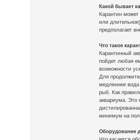
Какой бывает к
Карантин может
или длительное)
предполагает вн
Что такое кара
Карантинный акв
пойдет любая ем
возможности уск
Для продолжител
медленнее вода
рыб. Как правил
аквариума. Это 
дистилированная
минимум на пол
Оборудование д
Что касается об