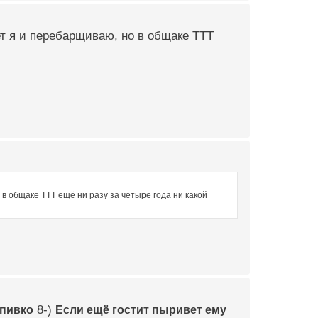
т я и перебарщиваю, но в общаке ТТТ
в общаке ТТТ ещё ни разу за четыре года ни какой
 пивко
8-)
Если ещё гостит пыривет ему