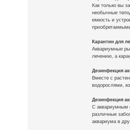
Как только вы з
необычные телод
емкость и устро
приобретаемыми
Карантин для л
Аквариумные ры
лечению, а кара
Дезинфекция а
Вместе с растен
водорослями, к
Дезинфекция ак
С аквариумным 
различные забол
аквариума в др