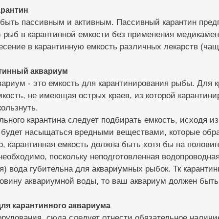
арантин
 быть пассивным и активным. Пассивный карантин предп
 рыб в карантинной емкости без применения медикамен
есение в карантинную емкость различных лекарств (чащ
нтинный аквариум
ариум - это емкость для карантинирования рыбы. Для 
кость, не имеющая острых краев, из которой карантини
ользнуть.
ьного карантина следует подбирать емкость, исходя из
 будет насыщаться вредными веществами, которые обра
о, карантинная емкость должна быть хотя бы на половин
необходимо, поскольку неподготовленная водопроводная
) вода губительна для аквариумных рыбок. Тк каранти
овину аквариумной воды, то ваш аквариум должен быть 
ля карантинного аквариума
орудования, сюда следует отнести обязательное наличи