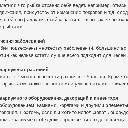
аметили что рыбка странно себя ведет, например, отказ
вижения, присутствуют изменение покровов и т.д, след
ить ей профилактический карантин. Точно так же необх
 рыбками.
ечения заболеваний
бки подвержены множеству заболеваний, большинство и
нтин как нельзя кстати лучше всего подходит для целей 
квариумных растений
ия также можно перенести различные болезни. Кроме т
оторые также можно вывести или уменьшить их количес
вариумного оборудования, декораций и инвентаря
оборудованием, камнями, корягами и другими элементы
евания. Поэтому, если вы хотите использовать оборудо
угом аквариуме необходимо произвести его дезинфекци