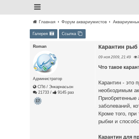
Главная
Форум аквариумистов
Аквариумны
Галерея
Ссылка
Карантин рыб
Roman
09 ноя 2009, 21:49
Что такое каран
Администратор
Карантин - это 
СПб / Энкарнасьон
необходимым ак
21733
/
9145 раз
Приобретенные а
17
заболеваний, ко
Кроме того, при
рыбки и способс
Карантин для п