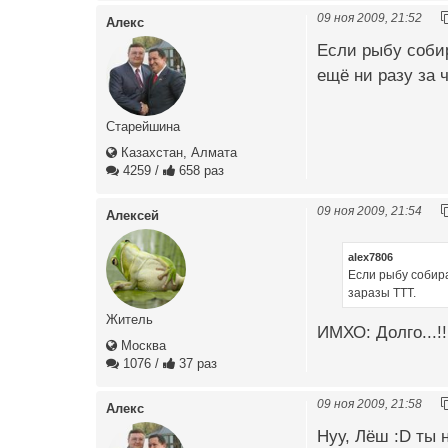
09 ноя 2009, 21:52
Алекс
Если рыбу собир
ещё ни разу за 
Старейшина
Казахстан, Алмата
4259
/
658 раз
09 ноя 2009, 21:54
Алексей
alex7806
Если рыбу собира
заразы ТТТ.
Житель
ИМХО: Долго...!!
Москва
1076
/
37 раз
09 ноя 2009, 21:58
Алекс
Нуу, Лёш :D ты н