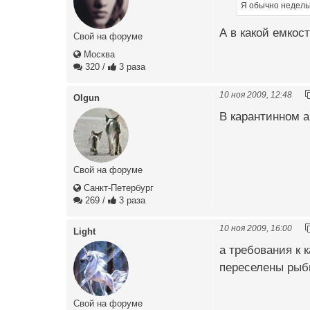
Я обычно недельку 
А в какой емкос
Свой на форуме
Москва
320
/
3 раза
10 ноя 2009, 12:48
Olgun
В карантинном а
Свой на форуме
Санкт-Петербург
269
/
3 раза
10 ноя 2009, 16:00
Light
а требования к 
переселены рыб
Свой на форуме