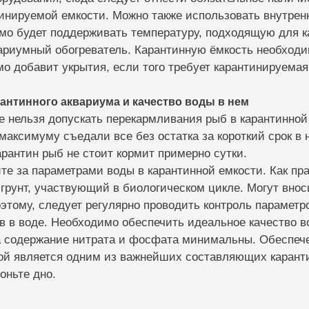
инируемой емкости. Можно также использовать внутрен
имо будет поддерживать температуру, подходящую для к
вариумный обогреватель. Карантинную ёмкость необход
о добавит укрытия, если того требует карантинируемая
антинного аквариума и качество воды в нем
е нельзя допускать перекармливания рыб в карантинной
максимуму съедали все без остатка за короткий срок в
рантин рыб не стоит кормит примерно сутки.
те за параметрами воды в карантинной емкости. Как пра
 грунт, участвующий в биологическом цикле. Могут внос
тому, следует регулярно проводить контроль параметро
в в воде. Необходимо обеспечить идеальное качество 
 а содержание нитрата и фосфата минимальны. Обеспеч
ой является одним из важнейших составляющих карант
оньте дно.