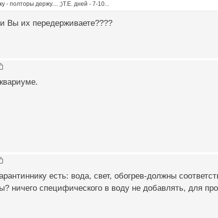
- полторы держу.... ;)Т.Е. дней - 7-10...
ти Вы их передерживаете????
квариуме.
карантиннику есть: вода, свет, обогрев-должны соответс
ы? ничего специфического в воду не добавлять, для пр