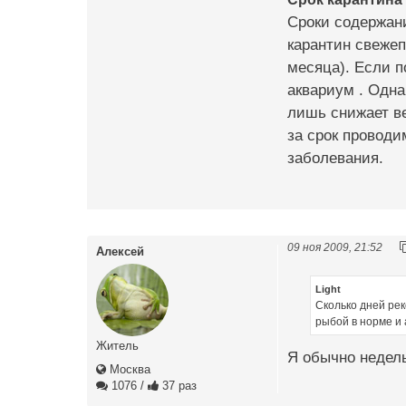
Сроки содержани
карантин свежеп
месяца). Если п
аквариум . Одна
лишь снижает в
за срок проводи
заболевания.
09 ноя 2009, 21:52
Алексей
Light
Сколько дней рек
рыбой в норме и 
Житель
Я обычно недельк
Москва
1076
/
37 раз