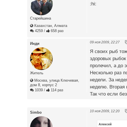
:hi:
Старейшина
Казахстан, Алмата
4259
/
658 раз
09 ноя 2009, 22:27
Инди
Я своих рыб тож
здоровых рыбок 
пролечил, а до 
Несколько раз п
Житель
недели. За неде
Москва, улица Ключевая,
дом 8, корпус 2
неделю. Вторая 
1039
/
114 раз
Так что если бе
10 ноя 2009, 12:20
Simbo
Алексей