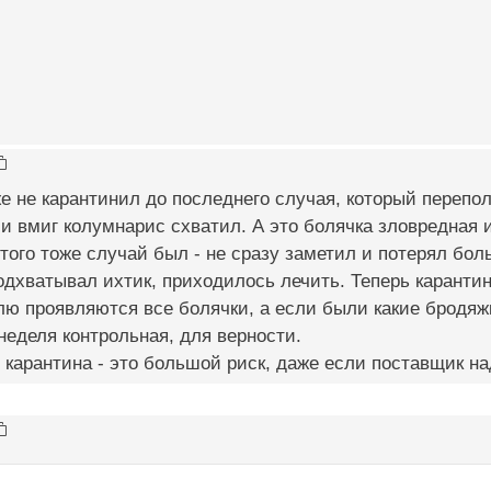
е не карантинил до последнего случая, который перепо
и вмиг колумнарис схватил. А это болячка зловредная 
этого тоже случай был - не сразу заметил и потерял бо
одхватывал ихтик, приходилось лечить. Теперь каранти
лю проявляются все болячки, а если были какие бродяжк
неделя контрольная, для верности.
з карантина - это большой риск, даже если поставщик н