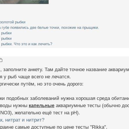
 золотой рыбки
а губе появились две белые точки, похожие на прыщики.
 рыбки
 рыбки
 рыбки. Что это и как лечить?
к
, заполните анкету. Там дайте точное название аквариу
 у рыб чаще всего не лечатся.
гически путём, но это очень дорого:
и подобных заболеваний нужна хорошая среда обитания 
 воды нужны
капельные
аквариумные тесты (обычно дос
(NO3), желательно ещё тест на pH).
к, нитрат и нитрит?
Украине самые доступные по цене тесты "Rikka".