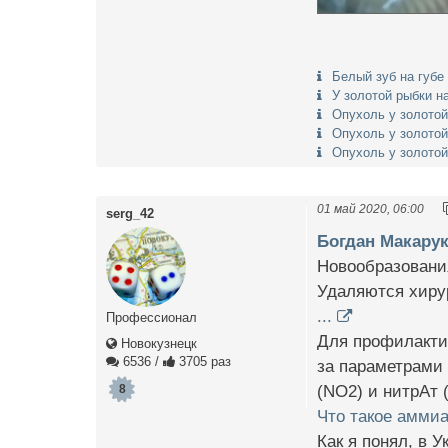
Белый зуб на губе
У золотой рыбки н
Опухоль у золотой
Опухоль у золотой
Опухоль у золотой
01 май 2020, 06:00
serg_42
Богдан Макару
Новообразования
Удаляются хирур
...
Профессионал
Для профилактик
Новокузнецк
6536
/
3705 раз
за параметрами
(NO2) и нитрАт 
8
Что такое аммиа
Как я понял, в 