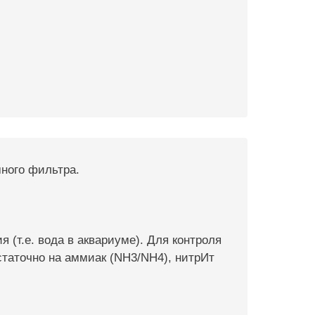
много фильтра.
(т.е. вода в аквариуме). Для контроля
таточно на аммиак (NH3/NH4), нитрИт