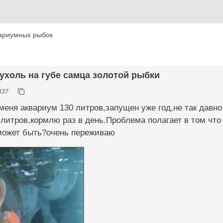
ариумных рыбок
ухоль на губе самца золотой рыбки
837
меня аквариум 130 литров,запущен уже год,не так давн
 литров,кормлю раз в день.Проблема полагает в том чт
 может быть?очень переживаю