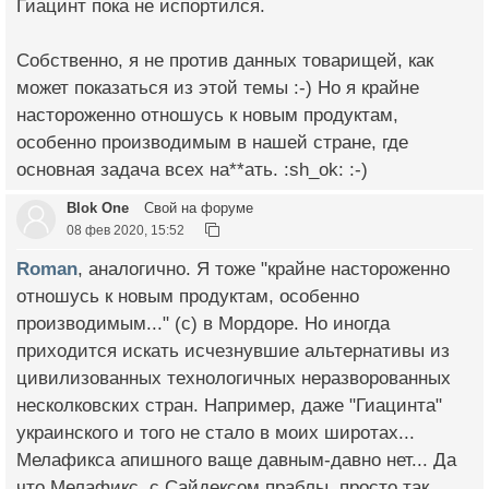
Гиацинт пока не испортился.
Собственно, я не против данных товарищей, как
может показаться из этой темы :-) Но я крайне
настороженно отношусь к новым продуктам,
особенно производимым в нашей стране, где
основная задача всех на**ать. :sh_ok: :-)
Blok One
Свой на форуме
08 фев 2020, 15:52
Roman
, аналогично. Я тоже "крайне настороженно
отношусь к новым продуктам, особенно
производимым..." (с) в Мордоре. Но иногда
приходится искать исчезнувшие альтернативы из
цивилизованных технологичных неразворованных
несколковских стран. Например, даже "Гиацинта"
украинского и того не стало в моих широтах...
Мелафикса апишного ваще давным-давно нет... Да
что Мелафикс, с Сайдексом праблы, просто так