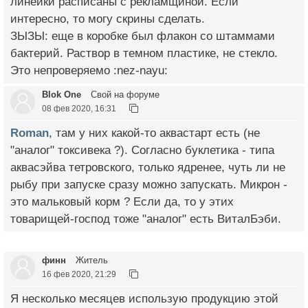
линейки расписаны с рекламщиной. Если
интересно, то могу скрины сделать.
ЗЫЗЫ: еще в коробке был флакон со штаммами
бактерий. Раствор в темном пластике, не стекло.
Это непроверяемо :nez-nayu:
Blok One
Свой на форуме
08 фев 2020, 16:31
Roman
, там у них какой-то аквастарт есть (не
"аналог" токсивека ?). Согласно буклетика - типа
аквасэйва тетровского, только ядренее, чуть ли не
рыбу при запуске сразу можно запускать. Микрон -
это мальковый корм ? Если да, то у этих
товарищей-господ тоже "аналог" есть ВиталБэби.
финн
Житель
16 фев 2020, 21:29
Я несколько месяцев использую продукцию этой