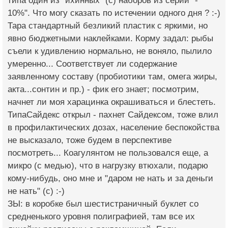
типа один из "ихинных" (с) наборов из серии "-
10%". Что могу сказать по истечении одного дня ? :-)
Тара стандартный безликий пластик с яркими, но
явно бюджетными наклейками. Корму задал: рыбы
съели к удивлению нормально, не воняло, пылило
умеренно... Соответствует ли содержание
заявленному составу (пробиотики там, омега жиры,
акта...сонтин и пр.) - фик его знает; посмотрим,
начнет ли моя харацинка окрашиваться и блестеть.
ТипаСайдекс открыл - пахнет Сайдексом, тоже влил
в профилактических дозах, население беспокойства
не высказало, тоже будем в перспективе
посмотреть... Коагулянтом не пользовался еще, а
микро (с медью), что в нагрузку втюхали, подарю
кому-нибудь, оно мне и "даром не нать и за деньги
не нать" (с) :-)
ЗЫ: в коробке был шестистраничный буклет со
средненького уровня полиграфией, там все их