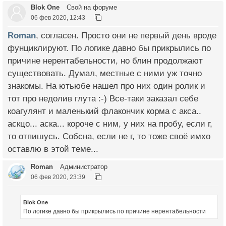
Blok One
Свой на форуме
06 фев 2020, 12:43
Roman
, согласен. Просто они не первый день вроде
фунциклируют. По логике давно бы прикрылись по
причине нерентабельности, но блин продолжают
существовать. Думал, местные с ними уж точно
знакомы. На ютьюбе нашел про них один ролик и
тот про недолив глута :-) Все-таки заказал себе
коагулянт и маленький флакончик корма с акса..
аскцо... аска... короче с ним, у них на пробу, если г,
то отпишусь. Собсна, если не г, то тоже своё имхо
оставлю в этой теме...
Roman
Администратор
06 фев 2020, 23:39
Blok One
По логике давно бы прикрылись по причине нерентабельности