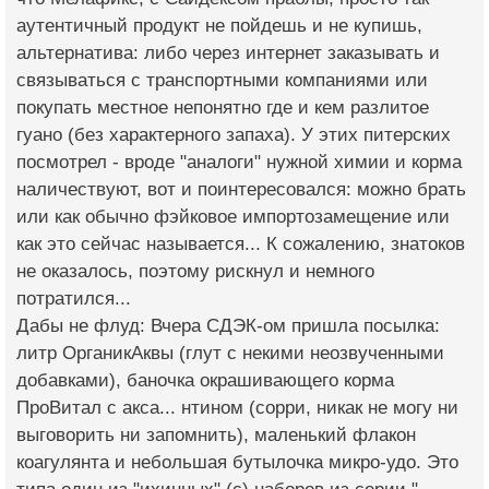
аутентичный продукт не пойдешь и не купишь,
альтернатива: либо через интернет заказывать и
связываться с транспортными компаниями или
покупать местное непонятно где и кем разлитое
гуано (без характерного запаха). У этих питерских
посмотрел - вроде "аналоги" нужной химии и корма
наличествуют, вот и поинтересовался: можно брать
или как обычно фэйковое импортозамещение или
как это сейчас называется... К сожалению, знатоков
не оказалось, поэтому рискнул и немного
потратился...
Дабы не флуд: Вчера СДЭК-ом пришла посылка:
литр ОрганикАквы (глут с некими неозвученными
добавками), баночка окрашивающего корма
ПроВитал с акса... нтином (сорри, никак не могу ни
выговорить ни запомнить), маленький флакон
коагулянта и небольшая бутылочка микро-удо. Это