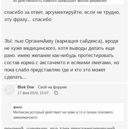
их действенность намного превышает многих фирмачей
спасибо за ответ. аргументируйте, если не трудно,
эту фразу... спасибо
ЗЫ: лью ОрганикАкву (вариация сайдекса), вроде
не хуже медицинского, хотя выводы делать еще
рано. имею желание как-нибудь протестировать
состав корма с акстачемто и всякими омегами, но
пока слабо представляю где и кто это может
сделать...
Blok One
Свой на форуме
17 фев 2020, 15:07
финн
Мелаксин,который действует не хуже.а то и лучше похожего
американского
похожий, наверное, все-таки престижеаквовский