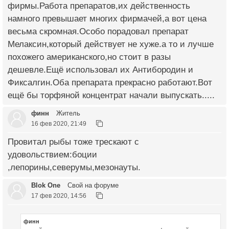
фирмы.Работа препаратов,их действенность
намного превышает многих фирмачей,а вот цена
весьма скромная.Особо порадовал препарат
Мелаксин,который действует не хуже.а то и лучше
похожего американского,но стоит в разы
дешевле.Ещё использовал их Антибородин и
Фиксалгин.Оба препарата прекрасно работают.Вот
ещё бы торфяной концентрат начали выпускать.....
финн
Житель
16 фев 2020, 21:49
Провитал рыбы тоже трескают с
удовольствием:боции
,лепорины,северумы,мезонауты.
Blok One
Свой на форуме
17 фев 2020, 14:56
финн