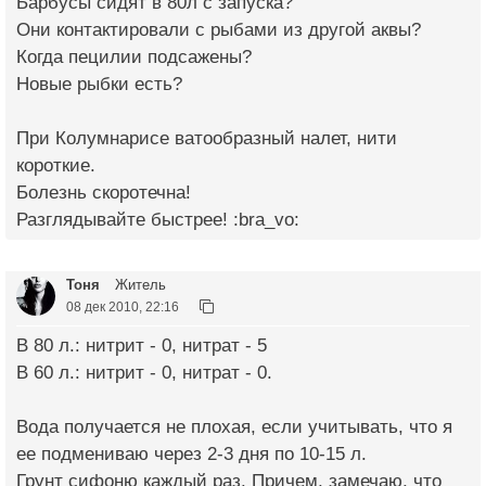
Барбусы сидят в 80л с запуска?
Они контактировали с рыбами из другой аквы?
Когда пецилии подсажены?
Новые рыбки есть?
При Колумнарисе ватообразный налет, нити
короткие.
Болезнь скоротечна!
Разглядывайте быстрее! :bra_vo:
Тоня
Житель
08 дек 2010, 22:16
В 80 л.: нитрит - 0, нитрат - 5
В 60 л.: нитрит - 0, нитрат - 0.
Вода получается не плохая, если учитывать, что я
ее подмениваю через 2-3 дня по 10-15 л.
Грунт сифоню каждый раз. Причем, замечаю, что