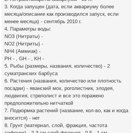
3. Когда запущен (дата, если аквариуму более
месяца/описание как производился запуск, если
менее месяца) - сентябрь 2010 г.
4. Параметры воды:
NO3 (Нитраты) -
NO2 (Нитриты) -
NH4 (Аммиак) -
PH - , GH - , KH -
5. Рыбы (размеры, названия, количество) - 2
суматранских барбуса
6. Растения (названия, количество или плотность
посадки) - яванский мох, роголистник, элодея,
людвигия, стрелолист и все это поражено
предположительно нитчаткой
7. Подкормка растений (название, кол-во, как и когда
вносится) - нет
8. Грунт (материал, слой, фракция, частота
сифонки) - 2-3 см слой фракция - 0,5 - 1 см