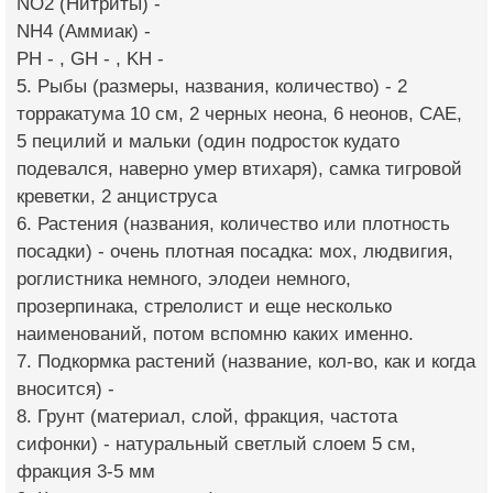
NO2 (Нитриты) -
NH4 (Аммиак) -
PH - , GH - , KH -
5. Рыбы (размеры, названия, количество) - 2
торракатума 10 см, 2 черных неона, 6 неонов, САЕ,
5 пецилий и мальки (один подросток кудато
подевался, наверно умер втихаря), самка тигровой
креветки, 2 анциструса
6. Растения (названия, количество или плотность
посадки) - очень плотная посадка: мох, людвигия,
роглистника немного, элодеи немного,
прозерпинака, стрелолист и еще несколько
наименований, потом вспомню каких именно.
7. Подкормка растений (название, кол-во, как и когда
вносится) -
8. Грунт (материал, слой, фракция, частота
сифонки) - натуральный светлый слоем 5 см,
фракция 3-5 мм