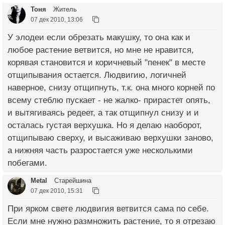
Тоня
Житель
07 дек 2010, 13:06
У элодеи если обрезать макушку, то она как и
любое растение ветвится, но мне не нравится,
корявая становится и коричневый "пенек" в месте
отщипывания остается. Людвигию, логичней
наверное, снизу отщипнуть, т.к. она много корней по
всему стеблю пускает - не жалко- прирастет опять,
и вытягиваясь редеет, а так отщипнул снизу и и
осталась густая верхушка. Но я делаю наоборот,
отщипываю сверху, и высаживаю верхушки заново,
а нижняя часть разростается уже несколькими
побегами.
Metal
Старейшина
07 дек 2010, 15:31
При ярком свете людвигия ветвится сама по себе.
Если мне нужно размножить растение, то я отрезаю