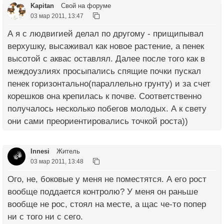
Kapitan
Свой на форуме
03 мар 2011, 13:47
А я с людвигией делал по другому - прищипывал
верхушку, высаживал как новое растение, а пенек
высотой с аквас оставлял. Далее после того как в
междоузлиях просыпались спящие почки пускал
пенек горизонтально(параллельно грунту) и за счет
корешков она крепилась к почве. Соответственно
получалось несколько побегов молодых. А к свету
они сами преориентировались точкой роста))
Innesi
Житель
03 мар 2011, 13:48
Ого, не, боковые у меня не поместятся. А его рост
вообще поддается контролю? У меня он раньше
вообще не рос, стоял на месте, а щас че-то попер
ни с того ни с сего.