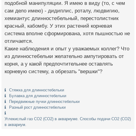
подобной манипуляции. Я имею в виду (то, с чем
сам дело имею) - дидиплис, роталу, людвигию,
хемиантус длинностебельный, перестолистник
красный, кабомбу. У этих растений корневая
система вполне сформирована, хотя пышностью не
отличается.
Какие наблюдения и опыт у уважаемых коллег? Что
из длинностебельки желательно ампутировать от
корня, а у какой предпочтительнее оставлять
корневую систему, а обрезать "вершки"?
Стяжка для длинностебельки
Булавка для длинностебельки
Передвижные пучки длинностебельки
Разный рост длинностебельки
Углекислый газ СО2 (CO2) в аквариуме. Способы подачи CO2 (СО2)
в аквариум.