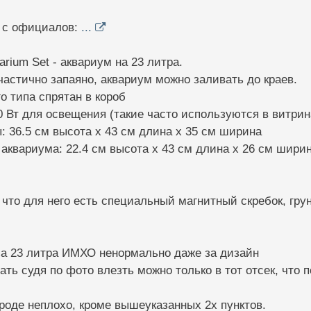
а с официалов:
...
arium Set - аквариум на 23 литра.
частично запаяно, аквариум можно заливать до краев.
о типа спрятан в короб
10 Вт для освещения (такие часто используются в витрин
 36.5 см высота x 43 см длина x 35 см ширина
аквариума: 22.4 см высота x 43 см длина x 26 см шири
 что для него есть специальный магнитный скребок, грун
 за 23 литра ИМХО ненормально даже за дизайн
зать судя по фото влезть можно только в тот отсек, что
роде неплохо, кроме вышеуказанных 2х пунктов.