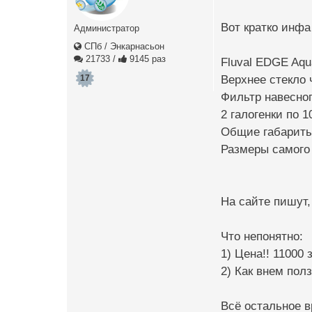
Вот кратко инф
Администратор
СПб / Энкарнасьон
21733
/
9145 раз
Fluval EDGE Aqu
Верхнее стекло 
17
Фильтр навесног
2 галогенки по 
Общие габариты:
Размеры самого 
На сайте пишут,
Что непонятно:
1) Цена!! 11000
2) Как внем пол
Всё остальное в