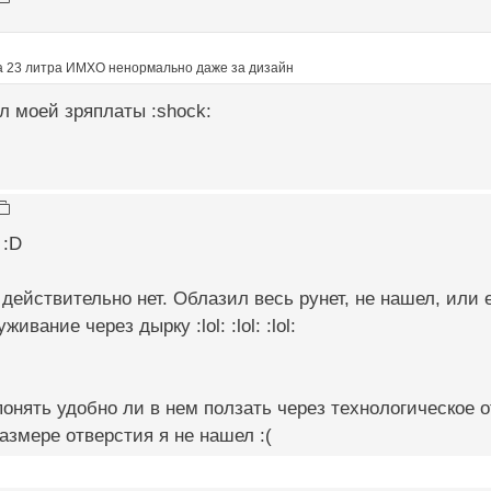
за 23 литра ИМХО ненормально даже за дизайн
л моей зряплаты :shock:
 :D
действительно нет. Облазил весь рунет, не нашел, или е
ивание через дырку :lol: :lol: :lol:
онять удобно ли в нем ползать через технологическое 
змере отверстия я не нашел :(