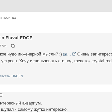
я новичка
en Fluval EDGE
6746
такое чудо инженерной мысли? :)
...
Очень заинтересо
 устроен. Хочу использовать его под креветок crystal red
 тестам HAGEN
интересный аквариум.
 щупал - самому жутко интересно.