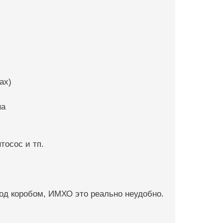
ах)
на
тосос и тп.
 под коробом, ИМХО это реально неудобно.