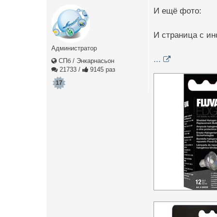
И ещё фото:
И страница с и
Администратор
...
СПб / Энкарнасьон
21733
/
9145 раз
17