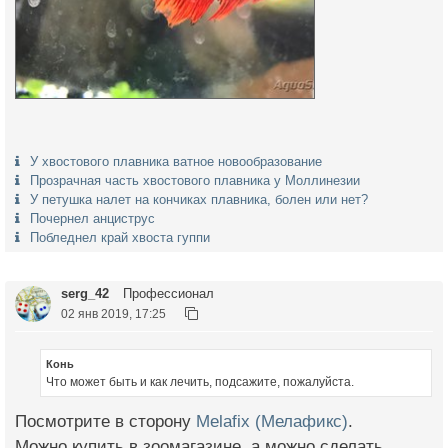
У хвостового плавника ватное новообразование
Прозрачная часть хвостового плавника у Моллинезии
У петушка налет на кончиках плавника, болен или нет?
Почернел анциструс
Побледнел край хвоста гуппи
serg_42
Профессионал
02 янв 2019, 17:25
Конь
Что может быть и как лечить, подсажите, пожалуйста.
Посмотрите в сторону
Melafix (Мелафикс)
.
Можно купить в зоомагазине, а можно сделать