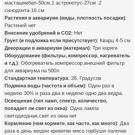
мастацембел-50см.1 астронотус-27см .2
синодонта-16 см
Растения в аквариуме (виды, плотность посадки)
:
Растений нет
Внесение удобрений и CO2
: Нет
Грунт (и подложка если присутствует)
: Кварц 4-5 см
Декорации в аквариуме (материал)
: Три коряги
Оборудование (фильтры, компрессор, нагреватель
и т.д.)
: Обогреватель.компрессор.внешний фильтр
для аквариума на 500л
Стандартная температура
: 26. Градусов
Подмена воды (частота и объем)
: Один раз в
неделю 30% и раза два в неделю одно два ведра.
Освещение (тип ламп, спектр, количество,
попадает ли свет из окна)
: Одна лампа
светодиодная.свет из окна нет
Кормление (чем кормите, как часто, как много)
: Два
раза в день мидии криветки мясо горбуши палочки