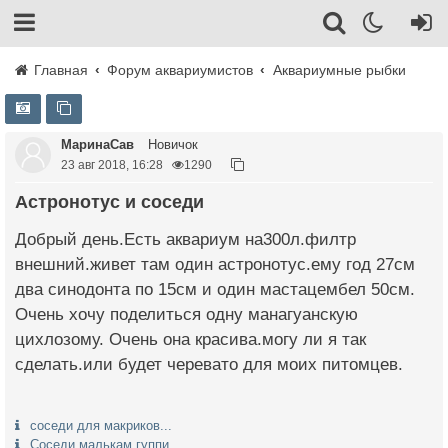
Главная
Форум аквариумистов
Аквариумные рыбки
МаринаСав
Новичок
23 авг 2018, 16:28
1290
Астронотус и соседи
Добрый день.Есть аквариум на300л.филтр
внешний.живет там один астронотус.ему год 27см
два синодонта по 15см и один мастацембел 50см.
Очень хочу поделиться одну манагуанскую
цихлозому. Очень она красива.могу ли я так
сделать.или будет черевато для моих питомцев.
соседи для макриков...
Соседи малькам гуппи