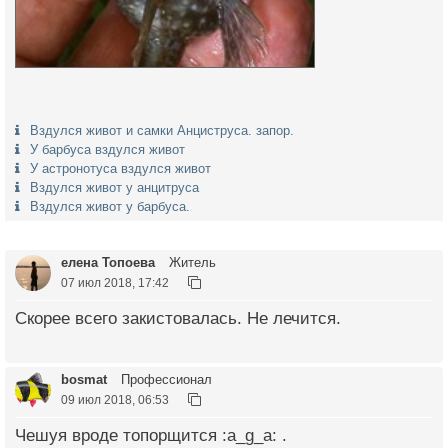
Вздулся живот и самки Анциструса. запор.
У барбуса вздулся живот
У астронотуса вздулся живот
Вздулся живот у анцитруса
Вздулся живот у барбуса.
елена Топоева
Житель
07 июл 2018, 17:42
Скорее всего закистовалась. Не лечится.
bosmat
Профессионал
09 июл 2018, 06:53
Чешуя вроде топорщится :a_g_a: .