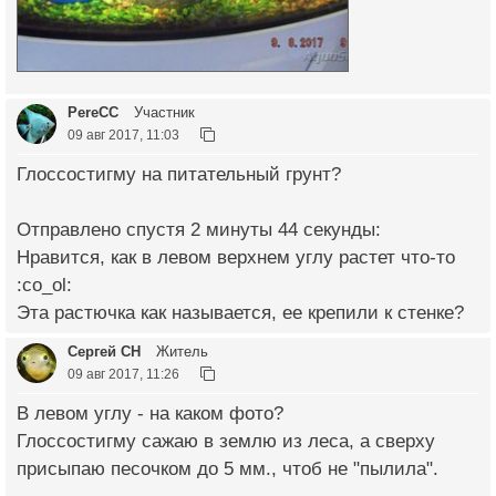
PereCC
Участник
09 авг 2017, 11:03
Глоссостигму на питательный грунт?
Отправлено спустя 2 минуты 44 секунды:
Нравится, как в левом верхнем углу растет что-то
:co_ol:
Эта растючка как называется, ее крепили к стенке?
Сергей СН
Житель
09 авг 2017, 11:26
В левом углу - на каком фото?
Глоссостигму сажаю в землю из леса, а сверху
присыпаю песочком до 5 мм., чтоб не "пылила".