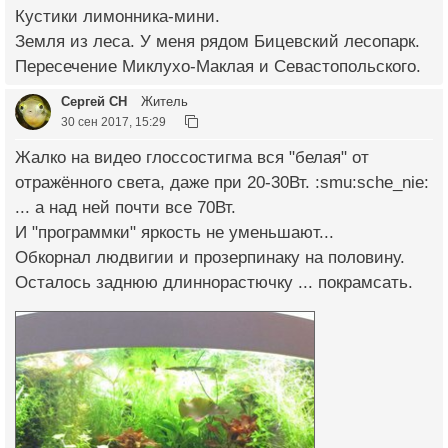
Кустики лимонника-мини.
Земля из леса. У меня рядом Бицевский лесопарк.
Пересечение Миклухо-Маклая и Севастопольского.
Сергей СН
Житель
30 сен 2017, 15:29
Жалко на видео глоссостигма вся "белая" от
отражённого света, даже при 20-30Вт. :smu:sche_nie:
... а над ней почти все 70Вт.
И "программки" яркость не уменьшают...
Обкорнал людвигии и прозерпинаку на половину.
Осталось заднюю длиннорастючку ... покрамсать.