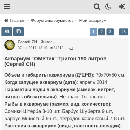
Главная
Форум аквариумистов
Мой аквариум
1
2
3
25
…
Сергей СН
Житель
07 авг 2017, 13:19
24212
Аквариум "ОМУТик" Тригон 190 литров
(Сергей СН)
Объем и габариты аквариума (Д*Ш*В)
: 70х70х50 см.
Когда запущен аквариум (дата)
: апрель 2014
Параметры воды в аквариуме (аммиак, нитрит,
нитрат - обязательны)
: Не знаю. Тестов нет.
Рыбы в аквариуме (размер, вид, количество)
:
Сомики Штерба 8-10 шт, Барбус Шуберта 9 шт,
барбус Мшистый 9 шт., тетрадон карликовый 7-8 шт.
Растения в аквариуме (виды, плотность посадки)
: