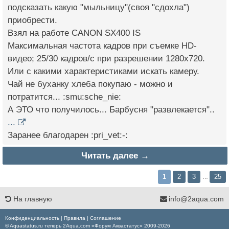
подсказать какую "мыльницу"(своя "сдохла")
приобрести.
Взял на работе CANON SX400 IS
Максимальная частота кадров при съемке HD-
видео; 25/30 кадров/с при разрешении 1280x720.
Или с какими характеристиками искать камеру.
Чай не буханку хлеба покупаю - можно и
потратится... :smu:sche_nie:
А ЭТО что получилось... Барбусня "развлекается"..
...
Заранее благодарен :pri_vet:-:
Читать далее →
1
2
3
25
…
На главную
info@2aqua.com
Конфиденциальность
|
Правила
|
Соглашение
© Aquastatus.ru теперь 2Aqua.com «Форум Аквастатус» 2009-2026