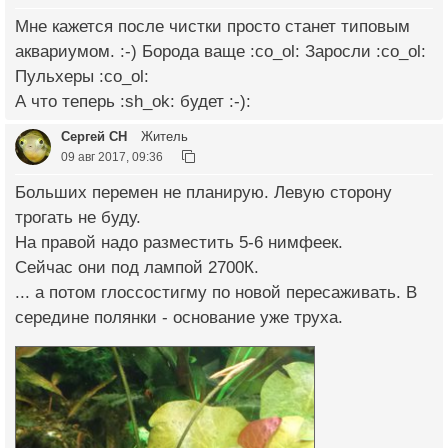
Мне кажется после чистки просто станет типовым
аквариумом. :-) Борода ваще :co_ol: Заросли :co_ol:
Пульхеры :co_ol:
А что теперь :sh_ok: будет :-):
Сергей СН
Житель
09 авг 2017, 09:36
Больших перемен не планирую. Левую сторону
трогать не буду.
На правой надо разместить 5-6 нимфеек.
Сейчас они под лампой 2700К.
... а потом глоссостигму по новой пересаживать. В
середине полянки - основание уже труха.