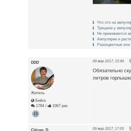
Что это на ампуля
Трещина у ампуля
Не приживаются а
Ампулярии и раст
Разноцветные или
09 мар 2017, 15:49
DDD
Обязательно ску
литров горлышко
Житель
Бийск
1784
/
1067 раз
13
09 мар 2017, 17:05
Citizen_D