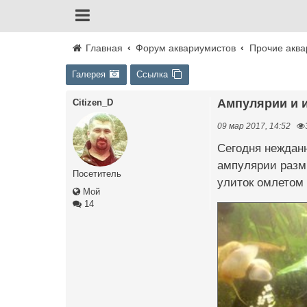
Главная
Форум аквариумистов
Прочие аква
Галерея
Ссылка
Ампулярии и 
Citizen_D
09 мар 2017, 14:52
Сегодня нежданн
ампулярии размн
Посетитель
улиток омлетом 
Мой
14