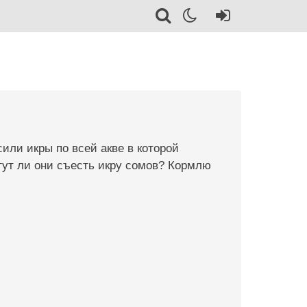
или икры по всей акве в которой
гут ли они съесть икру сомов? Кормлю