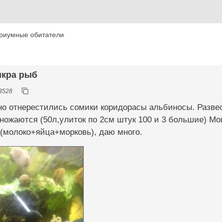
риумные обитатели
икра рыб
3528
о отнерестились сомики коридорасы альбиносы. Развес
ожаются (50л,улиток по 2см штук 100 и 3 большие) Мо
(молоко+яйца+морковь), даю много.