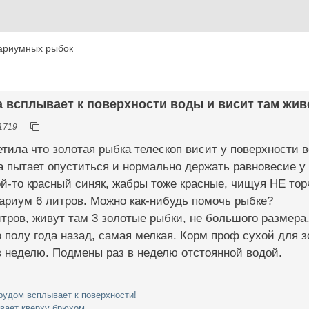
ариумных рыбок
а всплывает к поверхности воды и висит там жив
1719
етила что золотая рыбка телескоп висит у поверхности в
да пытает опуститься и нормально держать равновесие у 
й-то красный синяк, жабры тоже красные, чищуя НЕ торч
ариум 6 литров. Можно как-нибудь помочь рыбке?
тров, живут там 3 золотые рыбки, не большого размер
 полу года назад, самая мелкая. Корм проф сухой для з
 в неделю. Подмены раз в неделю отстоянной водой.
рудом всплывает к поверхности!
авает кверху брюхом