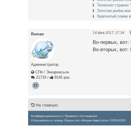
Телескоп странно 
Золотая рыбка ма
Крапчатый сомик в
14 фев 2017, 17:34
Roman
Во-первых, вот:
Во-вторых, вот:
Администратор
СПб / Энкарнасьон
21733
/
9145 раз
17
На главную
Конфиденциальность
|
Правила
|
Соглашение
© Aquastatus.ru теперь 2Aqua.com «Форум Аквастатус» 2009-2026