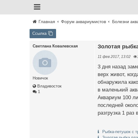
Главная
Форум аквариумистов
Болезни акв
Ссылка
Золотая рыбк
Светлана Ковалевская
11 фев 2017, 13:02
3 дня назад зам
верх живот, ког
Новичок
обнаружила како
Владивосток
в маленький акв
1
Аквариум 100 ли
последней около
разгрузка 1 раз
Рыбка-петушок с т
Золотая рыбка пл