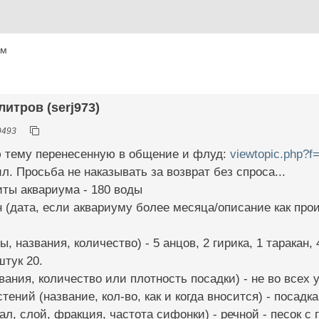
ум
литров (serj973)
9493
 тему перенесенную в общение и флуд:
viewtopic.php?
. Просьба не наказывать за возврат без спроса...
иты аквариума - 180 воды
н (дата, если аквариуму более месяца/описание как про
, названия, количество) - 5 анцов, 2 гирика, 1 таракан, 
штук 20.
вания, количество или плотность посадки) - не во всех ув
тений (название, кол-во, как и когда вносится) - посадк
ал, слой, фракция, частота сифонки) - речной - песок с 