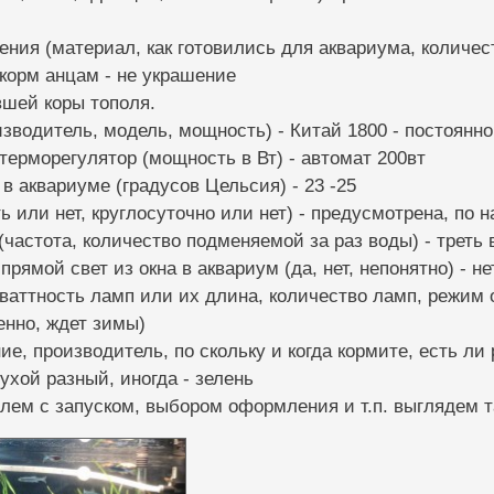
шения (материал, как готовились для аквариума, количест
 корм анцам - не украшение
вшей коры тополя.
изводитель, модель, мощность) - Китай 1800 - постоянно
/терморегулятор (мощность в Вт) - автомат 200вт
 в аквариуме (градусов Цельсия) - 23 -25
ть или нет, круглосуточно или нет) - предусмотрена, по 
(частота, количество подменяемой за раз воды) - треть
прямой свет из окна в аквариум (да, нет, непонятно) - н
ваттность ламп или их длина, количество ламп, режим о
енно, ждет зимы)
ние, производитель, по скольку и когда кормите, есть ли
ухой разный, иногда - зелень
лем с запуском, выбором оформления и т.п. выглядем т