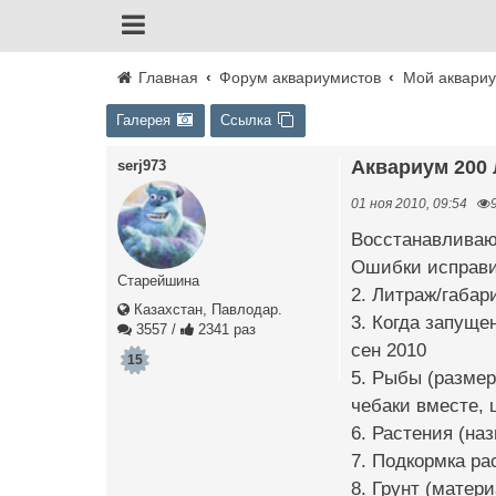
Главная
Форум аквариумистов
Мой аквари
Галерея
Ссылка
Аквариум 200 
serj973
01 ноя 2010, 09:54
Восстанавливаю
Ошибки исправил
Старейшина
2. Литраж/габар
Казахстан, Павлодар.
3. Когда запуще
3557
/
2341 раз
сен 2010
15
5. Рыбы (размеры
чебаки вместе, 
6. Растения (наз
7. Подкормка рас
8. Грунт (матери