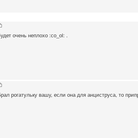
удет очень неплохо :co_ol: .
брал рогатульку вашу, если она для анциструса, то прип