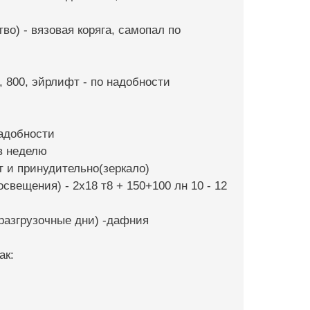
во) - вязовая коряга, самопал по
, 800, эйрлифт - по надобности
надобности
 в неделю
ет и принудительно(зеркало)
свещения) - 2х18 т8 + 150+100 лн 10 - 12
 разгрузочные дни) -дафния
ак: