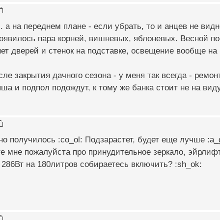
. а на переднем плане - если убрать, то и анцев не вид
оявилось пара корней, вишневых, яблоневых. Весной по
ет дверей и стенок на подставке, освещение вообще на ре
ле закрытия дачного сезона - у меня так всегда - ремон
ыша и подпол подождут, к тому же банка стоит не на виду 
но получилось :co_ol: Подзарастет, будет еще лучше :a_
е мне пожалуйста про принудительное зеркало, эйрлифт -
 286Вт на 180литров собираетесь включить? :sh_ok: