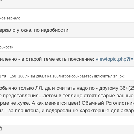
ное зеркало
еркало у окна, по надобности
добности
иленно - в старой теме есть пояснение:
viewtopic.php?f
х18 т8 + 150+100 лн вы 286Вт на 180литров собираетесь включить? :sh_ok:
 обычно только ЛЛ, да и считать надо по - другому 36+(2
е представления...летом в теплице стоят старые ванные,
рме не хуже. А как меняется цвет! Обычный Роголистник
из - за планктона, и водоросли не характерные для аква