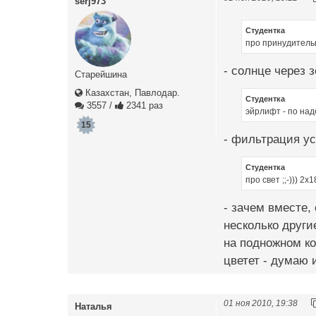
serj973
Студентка
про принудитель
- солнце через з
Старейшина
Казахстан, Павлодар.
Студентка
3557
/
2341 раз
эйрлифт - по на
15
- фильтрация ус
Студентка
про свет ;;-))) 2
- зачем вместе,
несколько други
на подножном ко
цветет - думаю 
01 ноя 2010, 19:38
Наталья