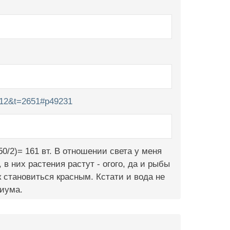
=12&t=2651#p49231
50/2)= 161 вт. В отношении света у меня
 в них растения растут - огого, да и рыбы
 становиться красным. Кстати и вода не
риума.