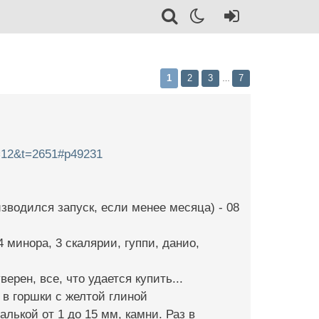
1
2
3
7
…
f=12&t=2651#p49231
изводился запуск, если менее месяца) - 08
4 минора, 3 скалярии, гуппи, данио,
ерен, все, что удается купить...
а в горшки с желтой глиной
галькой от 1 до 15 мм, камни. Раз в