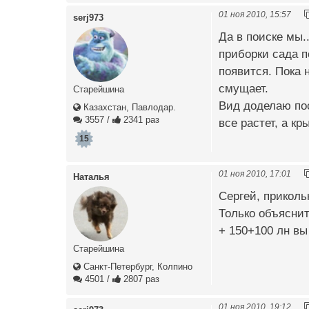
01 ноя 2010, 15:57
serj973
Да в поиске мы..
приборки сада п
появится. Пока н
смущает.
Старейшина
Вид доделаю пос
Казахстан, Павлодар.
3557
/
2341 раз
все растет, а кр
15
01 ноя 2010, 17:01
Наталья
Сергей, приколь
Только объяснит
+ 150+100 лн вы
Старейшина
Санкт-Петербург, Колпино
4501
/
2807 раз
01 ноя 2010, 19:12