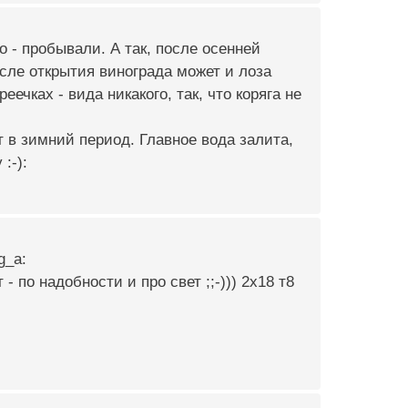
но - пробывали. А так, после осенней
сле открытия винограда может и лоза
ечках - вида никакого, так, что коряга не
т в зимний период. Главное вода залита,
:-):
g_a:
 по надобности и про свет ;;-))) 2х18 т8