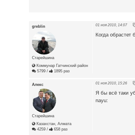
01 ноя 2010, 14:07
greblin
Когда обрастет б
Старейшина
Коммунар Гатчинский район
5799
/
1895 раз
01 ноя 2010, 15:26
Алекс
Я бы всё таки у
nayu:
Старейшина
Казахстан, Алмата
4259
/
658 раз