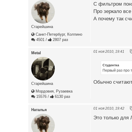
С фильтром поня
Про зеркало все
А почему так сч
Старейшина
Санкт-Петербург, Колпино
4501
/
2807 раз
01 ноя 2010, 19:41
Metal
Студентка
Первый раз про 
Обычно считают
Старейшина
Мордовия, Рузаевка
15576
/
6130 раз
01 ноя 2010, 19:42
Наталья
Это только для 