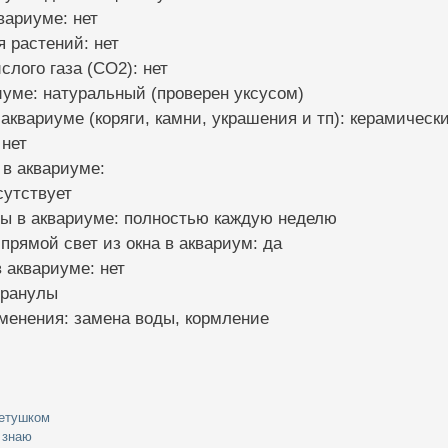
вариуме: нет
я растений: нет
слого газа (CO2): нет
риуме: натуральный (проверен уксусом)
 аквариуме (коряги, камни, украшения и тп): керамически
 нет
 в аквариуме:
сутствует
ды в аквариуме: полностью каждую неделю
 прямой свет из окна в аквариум: да
 аквариуме: нет
гранулы
менения: замена воды, кормление
петушком
 знаю