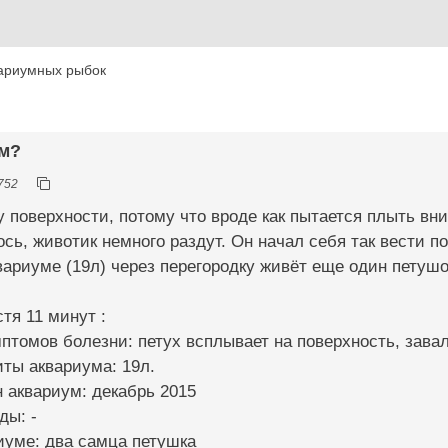
ариумных рыбок
ом?
752
 поверхности, потому что вроде как пытается плыть вниз
ось, животик немного раздут. Он начал себя так вести 
вариуме (19л) через перегородку живёт еще один петушок
тя 11 минут :
птомов болезни: петух всплывает на поверхность, завал
иты аквариума: 19л.
н аквариум: декабрь 2015
ды: -
иуме: два самца петушка