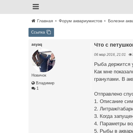
Главная
Форум аквариумистов
Болезни акв
Ссылка
Что с петушк
asyaq
06 мар 2016, 21:01
Рыба держится у
Как мне показал
Новичок
гранулами. В ак
Владимир
1
Отправлено спус
1. Описание сим
2. Литраж/габар
3. Когда запуще
4. Параметры во
5. Рыбы в аквар