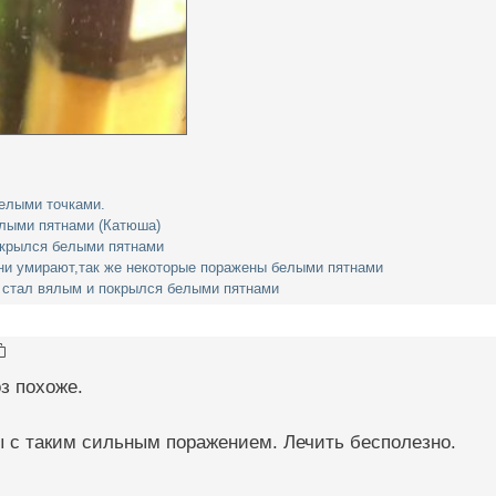
елыми точками.
елыми пятнами (Катюша)
окрылся белыми пятнами
ни умирают,так же некоторые поражены белыми пятнами
 стал вялым и покрылся белыми пятнами
з похоже.
ы с таким сильным поражением. Лечить бесполезно.