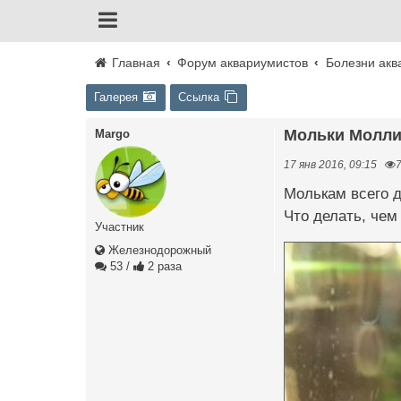
Главная
Форум аквариумистов
Болезни акв
Галерея
Ссылка
Мольки Молл
Margo
17 янв 2016, 09:15
Молькам всего де
Что делать, чем 
Участник
Железнодорожный
53
/
2 раза