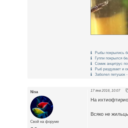
Рыбы покрылись б
Гуппи покрылся б
Сомик анцитрус п
Рыб раздувает и о
Заболел петушок -
17 янв 2016, 10:07
Nisa
На ихтиофтирио
Всяко не жильц
Свой на форуме