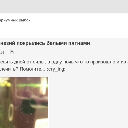
ариумных рыбок
инезий покрылись белыми пятнами
754
сять дней от силы, в одну ночь что то произошло и из 8
лечить? Помогите... :cry_ing: