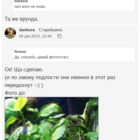
dankora
про ксен не знаю.
Та же ерунда.
dankora
Старейшина
04 дек 2015, 15:44
Roman
Да, спасибо, давай фотоотчет,
Ок! Ща сделаю.
(и по закону подлости они именно в этот раз
передохнут :-) )
Фото до: