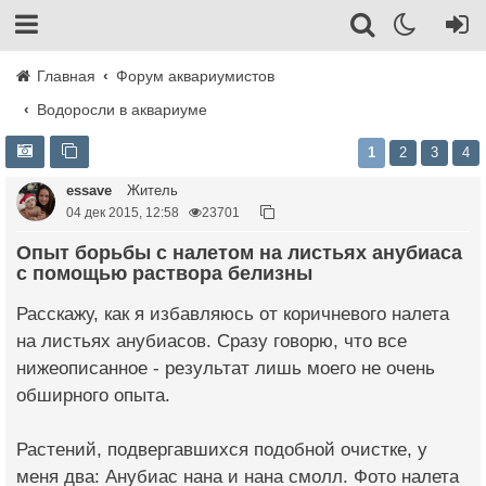
Главная
Форум аквариумистов
Водоросли в аквариуме
1
2
3
4
essave
Житель
04 дек 2015, 12:58
23701
Опыт борьбы с налетом на листьях анубиаса
с помощью раствора белизны
Расскажу, как я избавляюсь от коричневого налета
на листьях анубиасов. Сразу говорю, что все
нижеописанное - результат лишь моего не очень
обширного опыта.
Растений, подвергавшихся подобной очистке, у
меня два: Анубиас нана и нана смолл. Фото налета