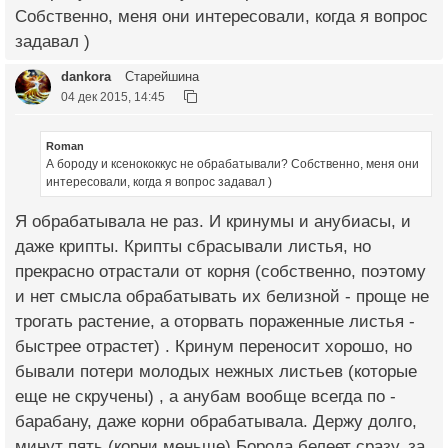
Собственно, меня они интересовали, когда я вопрос
задавал )
dankora
Старейшина
04 дек 2015, 14:45
Roman
А бороду и ксенококкус не обрабатывали? Собственно, меня они
интересовали, когда я вопрос задавал )
Я обрабатывала не раз. И кринумы и анубиасы, и
даже крипты. Крипты сбрасывали листья, но
прекрасно отрастали от корня (собственно, поэтому
и нет смысла обрабатывать их белизной - проще не
трогать растение, а оторвать пораженные листья -
быстрее отрастет) . Кринум переносит хорошо, но
бывали потери молодых нежных листьев (которые
еще не скручены) , а анубам вообще всегда по -
барабану, даже корни обрабатывала. Держу долго,
минут пять (корни меньше) Борода белеет сразу, за