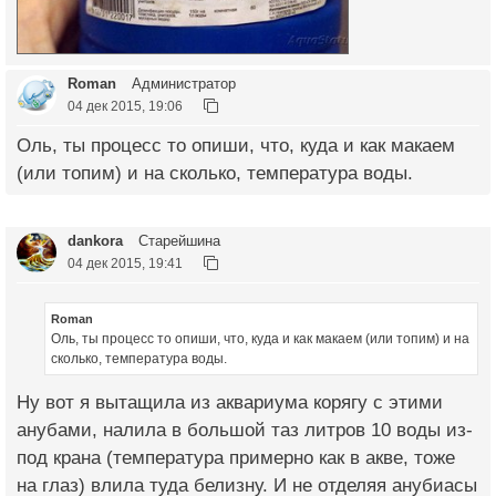
Roman
Администратор
04 дек 2015, 19:06
Оль, ты процесс то опиши, что, куда и как макаем
(или топим) и на сколько, температура воды.
dankora
Старейшина
04 дек 2015, 19:41
Roman
Оль, ты процесс то опиши, что, куда и как макаем (или топим) и на
сколько, температура воды.
Ну вот я вытащила из аквариума корягу с этими
анубами, налила в большой таз литров 10 воды из-
под крана (температура примерно как в акве, тоже
на глаз) влила туда белизну. И не отделяя анубиасы