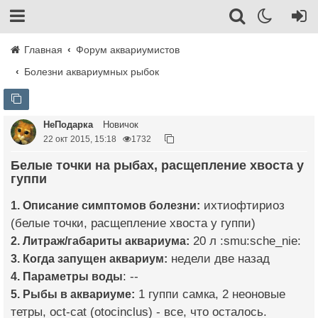
Главная
Форум аквариумистов
Болезни аквариумных рыбок
НеПодарка
Новичок
22 окт 2015, 15:18
1732
Белые точки на рыбах, расщепление хвоста у
гуппи
1. Описание симптомов болезни:
ихтиофтириоз
(белые точки, расщепление хвоста у гуппи)
2. Литраж/габариты аквариума:
20 л :smu:sche_nie:
3. Когда запущен аквариум:
недели две назад
4. Параметры воды
: --
5. Рыбы в аквариуме:
1 гуппи самка, 2 неоновые
тетры, oct-cat (otocinclus) - все, что осталось.