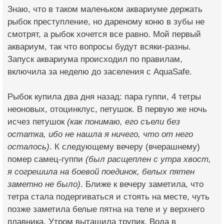
Знаю, что в таком маленьком аквариуме держать
рыбок преступление, но дареному коню в зубы не
смотрят, а рыбок хочется все равно. Мой первый
аквариум, так что вопросы будут всяки-разны.
Запуск аквариума происходил по правилам,
включила за неделю до заселения с AquaSafe.
Рыбок купила два дня назад: пара гуппи, 4 тетры
неоновых, отоцинклус, петушок. В первую же ночь
исчез петушок
(как понимаю, его съели без
остатка, ибо не нашла я ничего, что от него
осталось)
. К следующему вечеру (вчерашнему)
помер самец-гуппи
(был расщеплен с утра хвост,
я согрешила на боевой поединок, белых пятен
заметно не было)
. Ближе к вечеру заметила, что
тетра стала подергиваться и стоять на месте, чуть
позже заметила белые пятна на теле и у верхнего
плавника. Утром вытащила трупик. Вода в