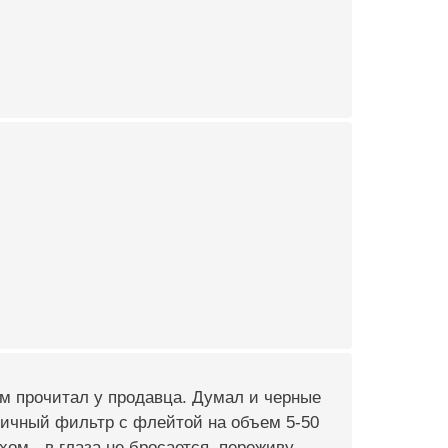
том прочитал у продавца. Думал и черные
отличный фильтр с флейтой на объем 5-50
хом - в глаза не бросается, переживу.