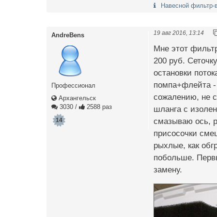
Навесной фильтр-в
19 авг 2016, 13:14
AndreBens
Мне этот фильтр
200 руб. Сеточк
остановки поток
помпа+флейта - 
Профессионал
сожалению, не с
Архангельск
3030
/
2588 раз
шланга с изолен
смазываю ось, р
14
присосочки смеш
рыхлые, как обг
побольше. Первы
замену.