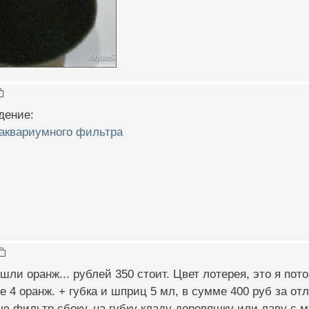
дение:
 аквариумного фильтра
шли оранж... рублей 350 стоит. Цвет лотерея, это я по
все 4 оранж. + губка и шприц 5 мл, в сумме 400 руб за 
аю фильтр сбоку, на губку кладу деревяшку или лаву с м