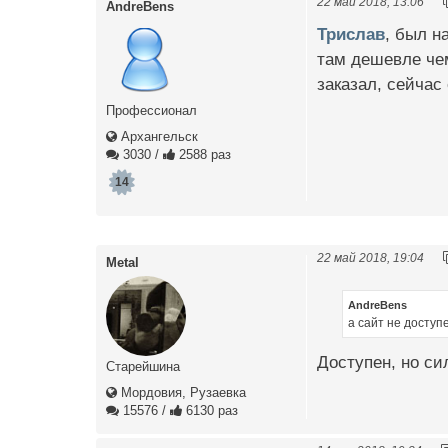
22 май 2018, 13:06
AndreBens
Трислав
, был н
там дешевле чем
заказал, сейчас
Профессионал
Архангельск
3030
/
2588 раз
14
22 май 2018, 19:04
Metal
AndreBens
а сайт не доступ
Доступен, но си
Старейшина
Мордовия, Рузаевка
15576
/
6130 раз