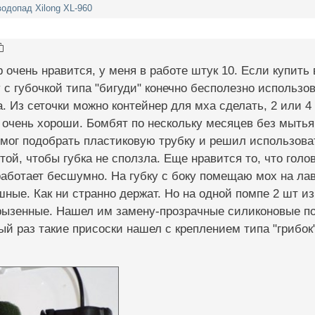
одопад Xilong XL-960
 очень нравится, у меня в работе штук 10. Если купить
у с губочкой типа "бигуди" конечно бесполезно использо
а. Из сеточки можно контейнер для мха сделать, 2 или 4
очень хороши. Бомбят по нескольку месяцев без мытья 
мог подобрать пластиковую трубку и решил использоват
той, чтобы губка не сползла. Еще нравится то, что голо
аботает бесшумно. На губку с боку помещаю мох на лав
ные. Как ни странно держат. Но на одной помпе 2 шт из 4
рызенные. Нашел им замену-прозрачные силиконовые пок
й раз такие присоски нашел с креплением типа "грибок