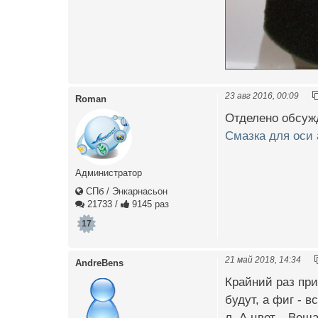
23 авг 2016, 00:09
Roman
Отделено обсуж
Смазка для оси
Администратор
СПб / Энкарнасьон
21733
/
9145 раз
17
21 май 2018, 14:34
AndreBens
Крайний раз при
будут, а фиг - 
л. А цвет... Веш