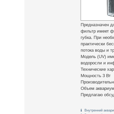
Предназначен дл
фильтр имеет ф
губка. При нео
практически бес
потока воды и т
Модель (UV) им
водоросли и ин
Технические хар
Мощность 3 Вт
Производительно
Объем аквариума
Предлагаю обсу
Внутренний аквар