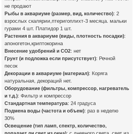
не продают
Рыбы в аквариуме (размер, вид, количество)
: 2
взрослых скалярии,птеригоплихт-3 месяца. мальки
гурами 4 шт. Платидор 1 шт.
Растения в аквариуме (виды, плотность посадки)
:
апоногетон,криптокорина
Внесение удобрений и CO2
: нет
Грунт (и подложка если присутствует)
: Речной
песок
Декорации в аквариуме (материал)
: Коряга
натуральная, декораций нет.
Оборудование (фильтры, компрессор, нагреватель
и т.д.)
: Фильтр и компрессор
Стандартная температура
: 24 градуса
Подмена воды (частота и объем)
: раз в неделю
30%
Освещение (тип ламп, спектр, количество,
попадает ли свет из окна)
: с дневного света, свет из