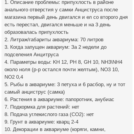
1. Описание проблемы: припухлость в районе
анального отверстия у самки Анциструса после
магазина первый день двигался и ел со второго дня
есть перестал, двигался меньше и на 3 день
образовалась припухлость
2. Литраж/габариты аквариума: 70 литров
3. Когда запущен аквариум: За 2 недели до
подселения Анцитруса
4. Параметры воды: KH 12, PH 8, GH 10, NH3\NH4
около ноля (р-р остался почти желтым), NO3 10,
NO2 0,4
5. Рыбы в аквариуме: 3 петуха и 6 расбор, ну и тот
самый анциструс (самка)
6. Растения в аквариуме: папоротник, анубиас
7. Подкормка для растений: нет
8. Подача углекислого газа (CO2): нет
9. Грунт в аквариуме: кварц 2-4
10. Декорации в аквариуме (коряги, камни,