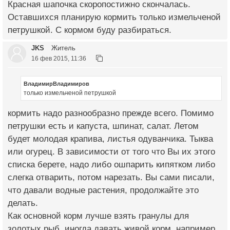
Красная шапочка скоропостижно скончалась.
Оставшихся планирую кормить только измельченой
петрушкой. С кормом буду разбираться.
JKS
Житель
16 фев 2015, 11:36
ВладимирВладимиров
только измельченой петрушкой
кормить надо разнообразно прежде всего. Помимо
петрушки есть и капуста, шпинат, салат. Летом
будет молодая крапива, листья одуванчика. Тыква
или огурец. В зависимости от того что Вы их этого
списка берете, надо либо ошпарить кипятком либо
слегка отварить, потом нарезать. Вы сами писали,
что давали водные растения, продолжайте это
делать.
Как основной корм лучше взять гранулы для
золотых рыб, иногда давать живой корм, например