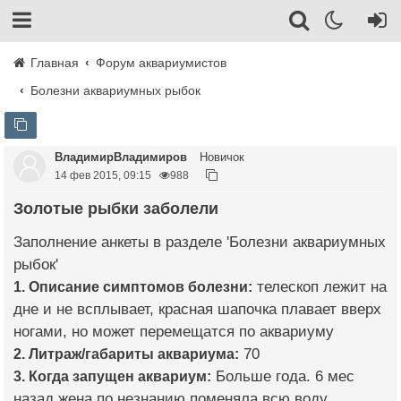
Главная
Форум аквариумистов
Болезни аквариумных рыбок
ВладимирВладимиров
Новичок
14 фев 2015, 09:15
988
Золотые рыбки заболели
Заполнение анкеты в разделе 'Болезни аквариумных
рыбок'
1. Описание симптомов болезни:
телескоп лежит на
дне и не всплывает, красная шапочка плавает вверх
ногами, но может перемещатся по аквариуму
2. Литраж/габариты аквариума:
70
3. Когда запущен аквариум:
Больше года. 6 мес
назад жена по незнанию поменяла всю воду