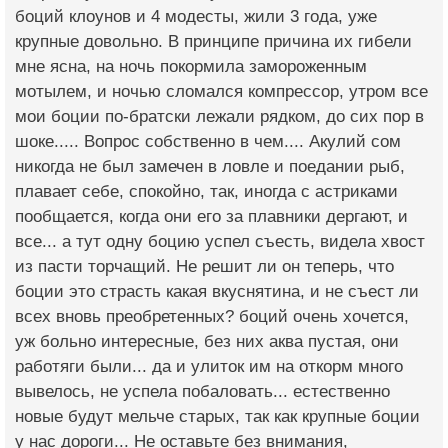
боций клоунов и 4 модесты, жили 3 года, уже
крупные довольно. В принципе причина их гибели
мне ясна, на ночь покормила замороженным
мотылем, и ночью сломался компрессор, утром все
мои боции по-братски лежали рядком, до сих пор в
шоке..... Вопрос собственно в чем.... Акулий сом
никогда не был замечен в ловле и поедании рыб,
плавает себе, спокойно, так, иногда с астриками
пообщается, когда они его за плавники дергают, и
все... а тут одну боцию успел съесть, видела хвост
из пасти торчащий. Не решит ли он теперь, что
боции это страсть какая вкуснятина, и не съест ли
всех вновь преобретенных? боций очень хочется,
уж больно интересные, без них аква пустая, они
работяги были... да и улиток им на откорм много
вывелось, не успела побаловать... естественно
новые будут мельче старых, так как крупные боции
у нас дороги... Не оставьте без внимания,