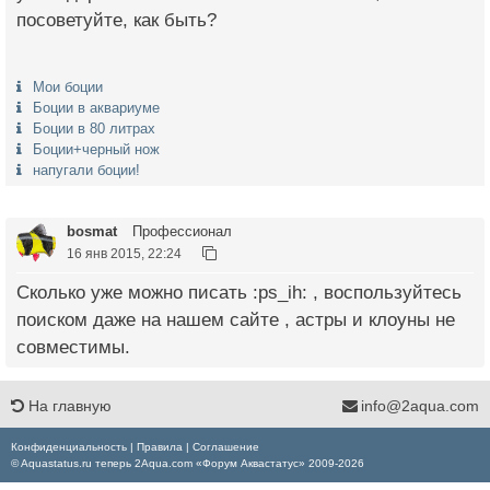
посоветуйте, как быть?
Мои боции
Боции в аквариуме
Боции в 80 литрах
Боции+черный нож
напугали боции!
bosmat
Профессионал
16 янв 2015, 22:24
Сколько уже можно писать :ps_ih: , воспользуйтесь
поиском даже на нашем сайте , астры и клоуны не
совместимы.
На главную
info@2aqua.com
Конфиденциальность
|
Правила
|
Соглашение
© Aquastatus.ru теперь 2Aqua.com «Форум Аквастатус» 2009-2026