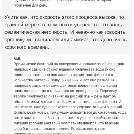
губителен для рыб.
Учитывая, что скорость этого процесса высока, по
крайней мере я в этом почти уверен, то это лишь
семантическая неточность. И неважно как говорить,
органику мы выливаем или аммиак, это дело очень
короткого времени.
Ю.В.
Время жизни бактерий на поверхности наполнителей фильтров
напрямую зависит от соотношения количества воды (а оно
примерно постоянно для данного конкретного фильтра) и
количества бактерий, живущих на них. А вот оно разное. И
напрямую зависит от двух факторов- времени от последней
промывки фильтра и количества питания для них. Переведу
термин "количество питания" на русский язык- речь идет об
обычной грязи, детрите- в общем, от загаженности фильтра. И
это, кстати, еще одно расхожее заблуждение, что чем внешний
фильтр реже моешь, тем лучше- доводить его до состояния, когда
поток заметно ослабевает не стоит- в условиях избыточного
питания колония бактерий могут так увеличится, что верхние
слои бакналета подавят нижние. Которые опять таки,