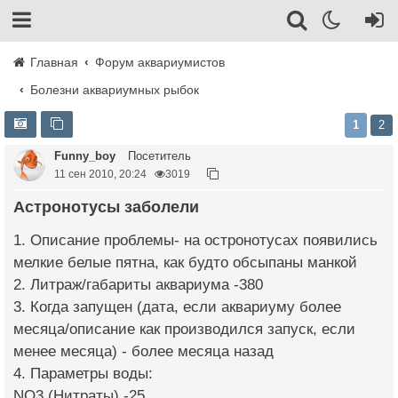
Главная
Форум аквариумистов
Болезни аквариумных рыбок
1
2
Funny_boy
Посетитель
11 сен 2010, 20:24
3019
Астронотусы заболели
1. Описание проблемы- на остронотусах появились
мелкие белые пятна, как будто обсыпаны манкой
2. Литраж/габариты аквариума -380
3. Когда запущен (дата, если аквариуму более
месяца/описание как производился запуск, если
менее месяца) - более месяца назад
4. Параметры воды:
NO3 (Нитраты) -25