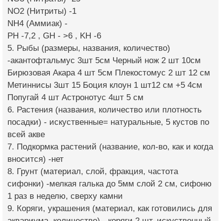
NO2 (Нитриты) -1
NH4 (Аммиак) -
PH -7,2 , GH - >6 , KH -6
5. Рыбы (размеры, названия, количество)
-акантофтальмус 3шт 5см Черный нож 2 шт 10см
Бирюзовая Акара 4 шт 5см Плекостомус 2 шт 12 см
Метиннисы 3шт 15 Боция клоун 1 шт12 см +5 4см
Попугай 4 шт Астронотус 4шт 5 см
6. Растения (названия, количество или плотность
посадки) - искуственные= натуральные, 5 кустов по
всей акве
7. Подкормка растений (название, кол-во, как и когда
вносится) -нет
8. Грунт (материал, слой, фракция, частота
сифонки) -мелкая галька до 5мм слой 2 см, сифоню
1 раз в неделю, сверху камни
9. Коряги, украшения (материал, как готовились для
аквариума, количество) - коряги 2 шт, искуственный