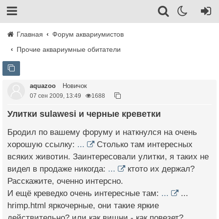
Главная
Форум аквариумистов
Прочие аквариумные обитатели
aquazoo
Новичок
07 сен 2009, 13:49
1688
Улитки sulawesi и черные креветки
Бродил по вашему форуму и наткнулся на очень
хорошую ссылку:
...
Столько там интересных
всяких животин. Заинтересовали улитки, я таких не
видел в продаже никогда:
...
ктото их держал?
Расскажите, оченно интерсно.
И ещё креведко очень интересные там:
...
...
hrimp.html яркочерные, они такие яркие
действительно? или как вишни - как повезет?