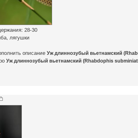
ержания: 28-30
ба, лягушки
ополнить описание
Уж длиннозубый вьетнамский (Rhabd
про
Уж длиннозубый вьетнамский (Rhabdophis subminiat