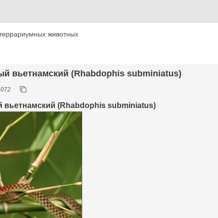
террариумных животных
ый вьетнамский (Rhabdophis subminiatus)
1072
 вьетнамский (Rhabdophis subminiatus)