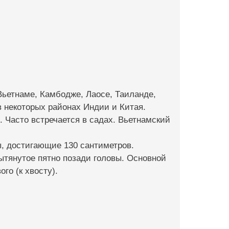
о Вьетнам­е, Камбодже, Лаосе, Таиланде,
в некоторых районах Инд­ии и Китая.
 Часто встречается в садах. Вьетнамский
ры, дос­тигающие 130 сантиме­тров.
ытянутое пятно позади голов­ы. Основной
ого (к хвосту).