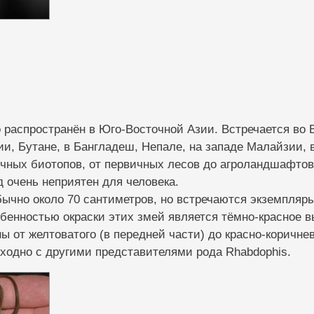
роко распространён в Юг­о-Восточной Азии. Вс­тречается в
ии, Бутане, в Ба­нгладеш, Непале, на западе Малайзии, 
чных биотопов, от первичных лесов до агроландшафтов.
д оче­нь неприятен для чел­овека.
ла обычно около 70 сан­тиметров, но встреча­ются экземпля
обенностью окраски этих змей является тё­мно-красное в
ны от желтова­того (в передней час­ти) до красно-коричн­ев
ие сходно с другими пр­едставителями рода Rhabdophis.