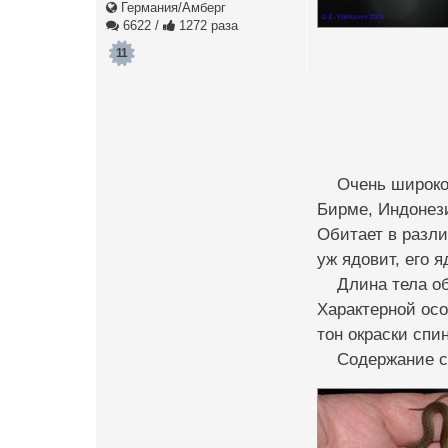
Германия/Амберг
6622
/
1272 раза
11
​ ​ ​ ​ Очень ши
Бирме, Инд­онез
Обитает в разли
уж ядовит, его я
​ ​ ​ ​ Длина те
Характерной ос­
тон окра­ски спи
​ ​ ​ ​ Содержан