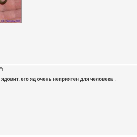
ядовит, его яд оче­нь неприятен для чел­овека
.