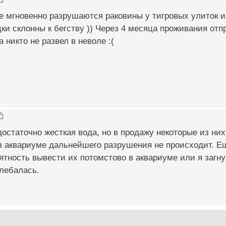
е мгновенно разрушаются раковины у тигровых улиток из
ки склонны к бегству )) Через 4 месяца проживания отп
 никто не развел в неволе :(
достаточно жесткая вода, но в продажу некоторые из н
в аквариуме дальнейшего разрушения не происходит. Е
оятность вывести их потомстово в аквариуме или я загну
лебалась.