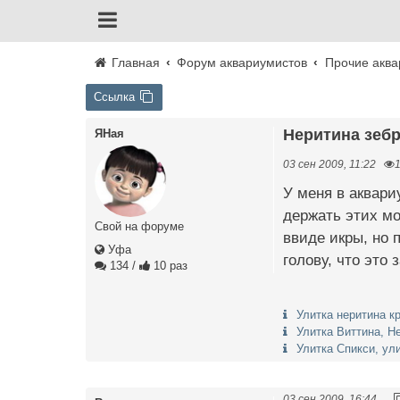
Главная
Форум аквариумистов
Прочие аква
Ссылка
Неритина зеб
ЯНая
03 сен 2009, 11:22
У меня в аквари
держать этих мо
Свой на форуме
ввиде икры, но п
Уфа
голову, что это
134
/
10 раз
Улитка неритина кр
Улитка Виттина, Не
Улитка Спикси, ули
03 сен 2009, 16:44