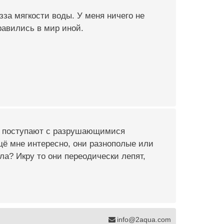
за мягкости воды. У меня ничего не
равились в мир иной.
их поступают с разрушающимися
щё мне интересно, они разнополые или
ла? Икру то они переодически лепят,
info@2aqua.com