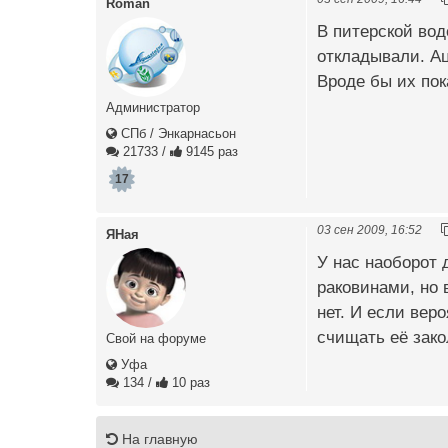
Roman
В питерской вод
откладывали. Ац
Вроде бы их пока
Администратор
СПб / Энкарнасьон
21733
/
9145 раз
17
03 сен 2009, 16:52
ЯНая
У нас наоборот 
раковинами, но 
нет. И если вер
счищать её зако
Свой на форуме
Уфа
134
/
10 раз
На главную