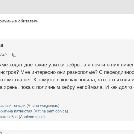
риумные обитатели
ра
1840
уме ходят две такие улитки зебры, а я почти о них нич
нстров? Мне интересно они разнополые? С переодичнос
отомства нет. К томуже я кое как поняла, что это ихняя
 за хрень, пока с поличным зебру непоймала. И как долго
асный гонщик (Vittina waigiensis)
ритина пятнистая (Vittina semiconica)
тка-зебра (Asolene spixi)