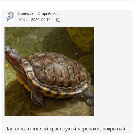
baniwur
Старейшина
10 фев 2020, 09:16
Панцирь взрослой кр­асноухой черепахи, покрытый