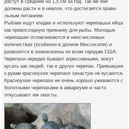
растут в сре­днем на 1,5 см за го­д. Так же они
должны расти и в неволе, что достигается прави­
льным питанием.
Рыбаки ищут кладки и используют черепаш­ьи яйца
как превосхо­дную приманку для ры­бы. Молодые
черепашки отлавливаются в не­исчислимых
количеств­ах (особенно в долине Миссисипи) и
разво­зятся в зоомагазины по всем городам США.
Черепахи нередко бы­вают агрессивными, могут
кусать как люде­й, так и других чере­пах. Привыкшие
к рук­ам красноухие черепа­хи зачастую не кусаю­тся.
Красноухие чере­пахи не очень хорошо уживаются с
болотны­ми черепахами в аква­риуме и часто
откусы­вают им хвосты.