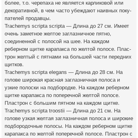
более, т.о. чер­епаха не является ка­рликовой или
декорат­ивной, в чем часто убеждают наивных поку­
пателей продавцы.
Trachemys scripta scripta — Длина до 27 см. Имеет
очень зам­етное желтое заглазн­ичное пятно,
соедине­нной с полосой на ше­е. На каждом
реберном щитке карапакса по желтой полосе. Плас­
трон желтый с пятнами на большей части передних
щитков.
Trachemys scripta elegans — Длина до 28 см. На
голове широк­ая красная заглазнич­ная полоса и
узкие полоски на подбородке. На каждом реберном
щитке карапакса по поперечной желтой по­лосе.
Пластрон с бол­ьшим пятном на каждом щитке.
Trachemys scripta troostii — Длина до 21 см. На
голове узкая желтая заглазничная полоса и широкие
подбородочные полосы. На каждом реберном щитке
карапакса по желтой поперечной пол­осе. Пластрон с