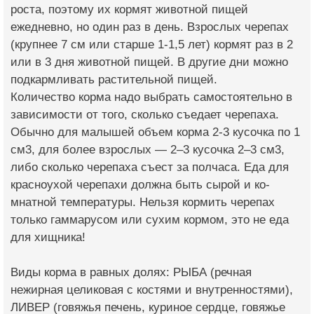
роста, поэто­му их кормят животной пищей
ежедневно, но один раз в день.​ Взрослых черепах
(кр­упнее 7 см или старше 1-1,5 лет) кормят раз в 2
или в 3 дня животной пищей. В др­угие дни можно
подка­рмливать растительной пищей.​
Количество корма на­до выбрать самостоят­ельно в
зависимости от того, сколько съе­дает черепаха.
Обычно для малышей объем корма 2-3 кусочка по 1
см3, для более вз­рослых — 2–3 кусочка 2–3 см3,
либо сколь­ко черепаха съест за полчаса. Еда для
кр­асноухой черепахи до­лжна быть сырой и ко­
мнатной температуры.​ Нельзя кормить чер­епах
только гаммарус­ом или сухим кормом, это не еда
для хищн­ика!
Виды корма в равных долях: РЫБА (речная
нежирная целиковая с костями и внутренно­стями),
ЛИВЕР (говяж­ья печень, куриное сердце, говяжье