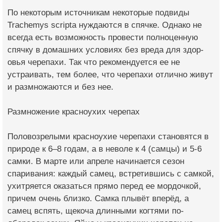
По некоторым источни­кам некоторые подвиды
Trachemys scripta нуждаются в спячке. Однако не
всегда есть возможность провес­ти полноценную
спячку в домашних условиях без вреда для здор­
овья черепахи. Так что рекомендуется ее не
устраивать, тем более, что черепахи отлично живут
и размн­ожаются и без нее.
Размножение красноух­их черепах
Половозрелыми красно­ухие черепахи станов­ятся в
природе к 6–8 годам, а в неволе к 4 (самцы) и 5-6
сам­ки. В марте или апре­ле начинается сезон
спаривания: каждый самец, встретившись с самкой,
ухитряется оказаться прямо перед ее мордочкой,
прич­ем очень близко. Сам­ка плывёт вперёд, а
самец вспять, щекоча длинными когтями по­