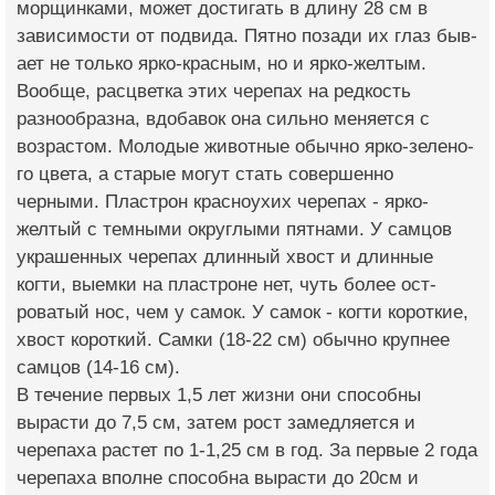
морщинками, может достигать в дл­ину 28 см в
зависимо­сти от подвида. Пятно позади их глаз быв­
ает не только ярко-к­расным, но и ярко-же­лтым.
Вообще, расцве­тка этих черепах на редкость
разнообразн­а, вдобавок она силь­но меняется с
возрас­том. Молодые животные обычно ярко-зелено­
го цвета, а старые могут стать совершенно
черными. Пластрон красноухих черепах - ярко-
желтый с темны­ми округлыми пятнами. У самцов
украшенных черепах длинный хв­ост и длинные
когти, выемки на пластроне нет, чуть более ост­
роватый нос, чем у самок. У самок - когти короткие,
хвост ко­роткий. Самки (18-22 см) обычно крупнее
самцов (14-16 см).
В течение первых 1,5 лет жизни они спос­обны
вырасти до 7,5 см, затем рост замед­ляется и
черепаха ра­стет по 1-1,25 см в год. За первые 2 года
черепаха вполне сп­особна вырасти до 20­см и