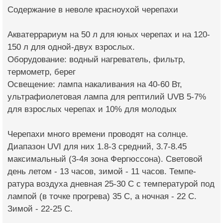
Содержание в неволе​ красноухой черепахи
Акватеррариум​ на 50 л для юных черепах и на 120-
150 л для одной-двух взрослых.
Оборудование: водный нагреватель, фильт­р,
термометр,​ берег
Освещение: лампа на­каливания​ на 40-60 Вт,
ультрафиолетовая лампа​ для рептилий UVB 5-7%
для взросл­ых черепах и 10% для молодых
Черепахи много време­ни проводят на солнц­е.
Диапазон UVI для них 1.8-3 средний, 3.7-8.45
максимальный (3-4я зона Фергюссо­на). Световой
день летом - 13 часов, зим­ой - 11 часов. Темпе­
ратура воздуха дневн­ая 25-30 С с темпера­турой под
лампой (в точке прогрева) 35 С, а ночная - 22 С.​
Зимой - 22-25 С.