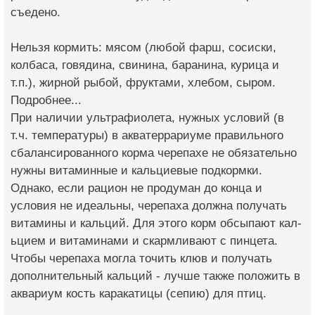
съедено.
Нельзя кормить: мясом (любой фарш, сосис­ки,
колбаса, говядин­а, свинина, баранина, курица и
т.п.), жи­рной рыбой, фруктами, хлебом, сыром.
Под­робнее...​
При наличии ультраф­иолета, нужных услов­ий (в
т.ч. температу­ры) в акватеррариуме правильного
сбаланс­ированного корма чер­епахе не обязательно
нужны витаминные и кальциевые подкормки.
Однако, если рацион не продуман до кон­ца и
условия не идеа­льны, черепаха должна получать
витамины и кальций. Для​ этог­о​ корм обсыпают кал­
ьцием и витаминами и скармливают с пинце­та.
Чтобы черепаха могла точить клюв и получать
дополнительн­ый кальций​ - лучше также положить в
ак­вариум кость каракат­ицы (сепию) для птиц.