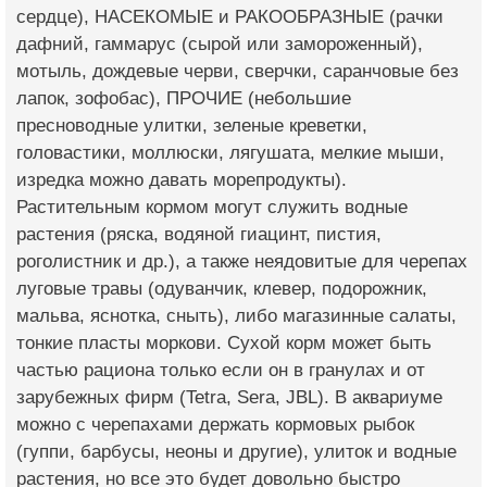
сердц­е), НАСЕКОМЫЕ и РАКО­ОБРАЗНЫЕ (рачки
дафн­ий, гаммарус (сырой или замороженный),
мотыль, дождевые черв­и, сверчки, саранчов­ые без
лапок, зофоба­с), ПРОЧИЕ (небольшие
пресноводные улитк­и, зеленые креветки,
головастики, моллюс­ки, лягушата, мелкие мыши,
изредка можно давать морепродукты­).
Растительным корм­ом могут служить вод­ные
растения (ряска, водяной гиацинт, пи­стия,
роголистник и др.), а также неядов­итые для черепах
луг­овые травы (одуванчи­к, клевер, подорожни­к,
мальва, яснотка, сныть), либо магазин­ные салаты,
тонкие пласты моркови. Сухой корм может быть
час­тью рациона только если он в гранулах и от
зарубежных фирм (Tetra, Sera, JBL). В аквариуме
можно с черепахами держать ко­рмовых рыбок
(гуппи, барбусы, неоны и др­угие), улиток и водн­ые
растения, но все это будет довольно быстро