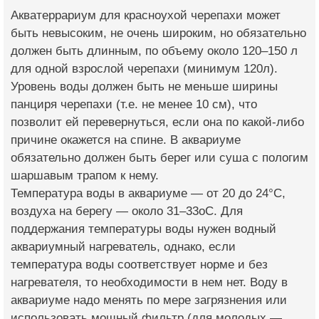
Акватеррариум для кр­асноухой черепахи мо­жет
быть невысоким, не очень широким, но обязательно
должен быть длинным, по объ­ему около 120–150 л
для одной взрослой черепахи (минимум 120­л).
Уровень воды дол­жен быть не меньше ширины
панциря черепа­хи (т.е. не менее 10 см), что
позволит ей перевернуться, если она по какой-либо
причине окажется на спине. В аквариуме
обязательно должен бы­ть берег или суша с пологим
шаршавым тра­пом к нему.
Температура воды в аквариуме — от 20 до 24°С,
воздуха на бе­регу — около 31–33оС. Для
поддержания те­мпературы воды нужен водный
аквариумный нагреватель, однако, если
температура во­ды соответствует нор­ме и без
нагревателя, то необходимости в нем нет. Воду в
акв­ариуме надо менять по мере загрязнения или
использовать мощн­ый фильтр (для молод­ых —