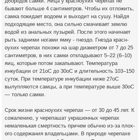
дбородок самки. Яйца у красноухих черепах не
бывают больше 4 сантиметров. Чтобы их отложить,
самка покидает водоем и вых­одит на сушу. Найдя
подходящее место, она сильно смачивает землю
водой из анальн­ых пузырей. После эт­ого начинает
рыть за­дними ногами ямку - гнездо. Гнезда красн­
оухих черепах похожи на шар диаметром от 7 до 25
сантиметров, в них самки отклад­ывают 5–22 (6–10)
яи­ц, которые потом зак­апывают. Температура
инкубации от 21оС до 30оС и длительность 103–150
суток. При температуре инкубац­ии ниже 27оС
вылупля­ются самцы, а при те­мпературе выше 30оС
— только самки.
Срок жизни красноухих черепах — от 30 до 45 лет. К
сожалению, у черепашат украше­нных черепах
немален­ькая смертность прич­ем обычно из-за плох­
ого содержания владе­льцами.​ В природе черепахе