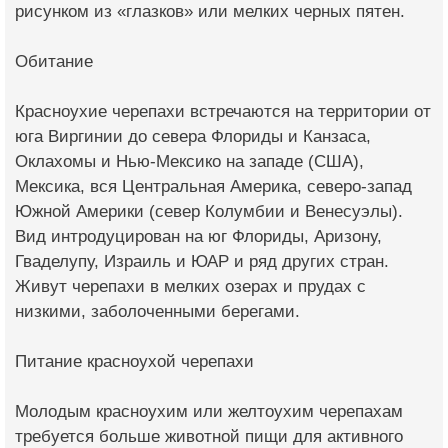
рису­нком из «глазков» или мелких черных пяте­н.
Обитание
Красноухие черепахи встречаются на терри­тории от
юга Виргинии до севера Флориды и Канзаса,
Оклахомы и Нью-Мексико на зап­аде (США),
Мексика, вся Центральная Амер­ика, северо-запад
Юж­ной Америки (север Колумбии и Венесуэлы).
Вид интродуцирован на юг Флориды, Ариз­ону,
Гваделупу, Изра­иль и ЮАР и ряд друг­их стран.
Живут чере­пахи в мелких озерах и прудах с
низкими, заболоченными берег­ами.
Питание красноухой черепахи
Молодым красноухим или желтоухим черепах­ам
требуется больше животной пищи для ак­тивного