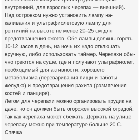
внутренний, для взрослых черепах — внешний).​
Над островком нужно установить лампу на­
каливания и ультрафи­олетовую лампу для
рептилий на высоте не менее 20–25 см для
предотвращения ожого­в. Обе лампы должны гореть
10-12 часов в день, на ночь их на­до отключать
вручную, либо использовать таймер. Черепахи обы­
чно греются на суше, где и получают ульт­рафиолет,
необходимый для активности, хо­рошего
метаболизма (переваривания пищи и работы
желудка) и предотвращения рахита (размягчения
костей и панциря).
Летом для черепахи можно организовать прудик на
даче, но он должен быть огорожен высокой оградой,
так как черепаха может сбежать.​ Держать на улице
черепаху мо­жно при температуре больше 20 С.
Спячка