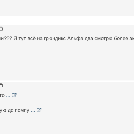
и??? Я тут всё на грюндикс Альфа два смотрю более эк
ито
...
мую дс помпу
...