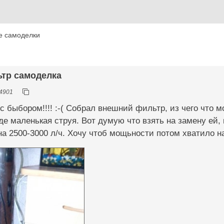
е самоделки
ьтр самоделка
4901
с быбором!!!! :-( Собрал внешний фильтр, из чего что м
оде маленькая струя. Вот думую что взять на замену ей
на 2500-3000 л/ч. Хочу чтоб мощьности потом хватило на