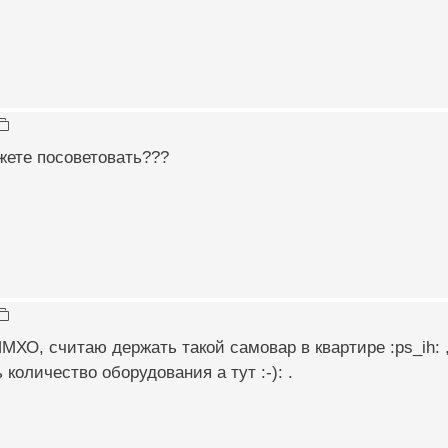
жете посоветовать???
ИМХО, считаю держать такой самовар в квартире :ps_ih:
количество оборудования а тут :-): .