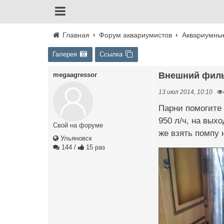
Главная
Форум аквариумистов
Аквариумны
Галерея
Ссылка
Внешний фил
megaagressor
13 июл 2014, 10:10
Парни помогите 
950 л/ч, на вых
Свой на форуме
же взять помпу 
Ульяновск
144
/
15 раз