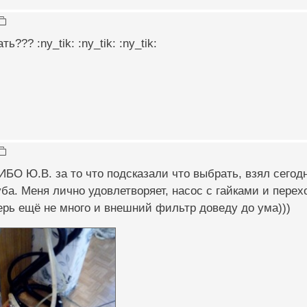
ь??? :ny_tik: :ny_tik: :ny_tik:
БО Ю.В. за то что подсказали что выбрать, взял сегод
куба. Меня лично удовлетворяет, насос с гайками и пер
рь ещё не много и внешний фильтр доведу до ума)))