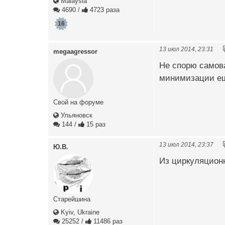
Malaysia
4690
/
4723 раза
16
13 июл 2014, 23:31
megaagressor
Не спорю самова
минимизации ещё
Свой на форуме
Ульяновск
144
/
15 раз
13 июл 2014, 23:37
Ю.В.
Из циркуляционн
Старейшина
Kyiv, Ukraine
25252
/
11486 раз