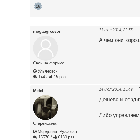
16
13 июл 2014, 23:55
megaagressor
А чем они хорош
Свой на форуме
Ульяновск
144
/
15 раз
14 июл 2014, 15:49
Metal
Дешево и серд
Либо управляе
Старейшина
Мордовия, Рузаевка
15576
/
6130 раз