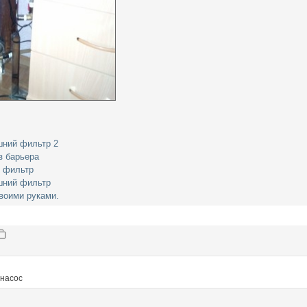
ний фильтр 2
з барьера
 фильтр
шний фильтр
воими руками.
насос