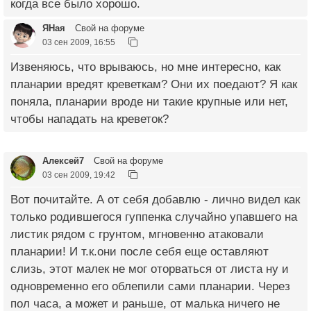
когда все было хорошо.
ЯНая
Свой на форуме
03 сен 2009, 16:55
Извеняюсь, что врываюсь, но мне интересно, как
планарии вредят креветкам? Они их поедают? Я как
поняла, планарии вроде ни такие крупные или нет,
чтобы нападать на креветок?
Алексей7
Свой на форуме
03 сен 2009, 19:42
Вот почитайте. А от себя добавлю - лично видел как
только родившегося гуппенка случайно упавшего на
листик рядом с грунтом, мгновенно атаковали
планарии! И т.к.они после себя еще оставляют
слизь, этот малек не мог оторваться от листа ну и
одновременно его облепили сами планарии. Через
пол часа, а может и раньше, от малька ничего не