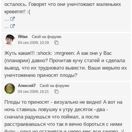
осталось. Говорят что они уничтожают маленьких
креветят! :(
...
...
ЯНая
Свой на форуме
04 сен 2009, 10:29
Жуть какая!!! :shock: :mrgreen: А как они у Вас
(планарии) давно? Прочитав кучу статей и сделала
вывод, что их трудновато вывести. Ваши мерыпо их
уничтожению приносят плоды?
Алексей7
Свой на форуме
04 сен 2009, 16:21
Плоды то приносят - визуально не видно! А вот на
ночь ставишь ловушку к утру десяток –два -
сначала радуешься что поймал, а после
расстраиваешься что так я вечно бороться с ними
буду - одна но останется и через мес.все заново. :(