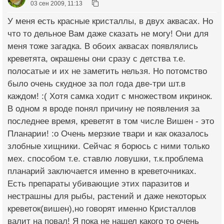
03 сен 2009, 11:13
У меня есть красные кристаллы, в двух аквасах. Но
что то дельное Вам даже сказать не могу! Они для
меня тоже загадка. В обоих аквасах появлялись
креветята, окрашены они сразу с детства т.е.
полосатые и их не заметить нельзя. Но потомство
было очень скудное за пол года две-три шт.в
каждом! :( Хотя самка ходит с множеством икринок.
В одном я вроде понял причину не появления за
последнее время, креветят в том числе Вишен - это
Планарии! :o Очень мерзкие твари и как оказалось
злобные хищники. Сейчас я борюсь с ними только
мех. способом т.е. ставлю ловушки, т.к.проблема
планарий заключается именно в креветочниках.
Есть препараты убивающие этих паразитов и
нестрашны для рыбы, растений и даже некоторых
креветок(вишен),но говорят именно Кристаллов
валит на повал! Я пока не нашел какого то очень