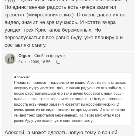
Но единственная радость есть -вчера заметил
креветят (микроскопических) :D очень давно их не
видел, значит не зря мучаюсь. И кстати вчера
увидел трех Кристалов беременных. Но
перезапускаться все равно буду, уже планирую и
составляю смету.
Olgun
Свой на форуме
04 сен 2009, 16:55
Алексей7
Плоды то приносят - визуально не видно! А вот на ночь ставишь
ловушку к утру десяток –два - сначала радуешься что поймал, а
после расстраиваешься что так я вечно бороться с ними буду -
одна но останется и через мес.все заново. :( Но единственная
радость есть -вчера заметил креветят (микроскопических) :D
очень давно их не видел, значит не зря мучаюсь. И кстати вчера
увидел трех Кристалов беременных. Но перезапускаться все
равно буду, уже планирую и составляю смету.
Алексей, а может сделать новую тему о вашей