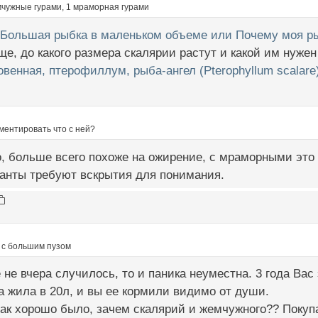
мчужные гурами, 1 мраморная гурами
 Большая рыбка в маленьком объеме или Почему моя р
ще, до какого размера скалярии растут и какой им нуже
венная, птерофиллум, рыба-ангел (Pterophyllum scalare
ментировать что с ней?
, больше всего похоже на ожирение, с мраморными это
анты требуют вскрытия для понимания.
 с большим пузом
 не вчера случилось, то и паника неуместна. 3 года Вас 
а жила в 20л, и вы ее кормили видимо от души.
так хорошо было, зачем скалярий и жемчужного?? Покуп