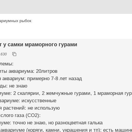
ариумных рыбок
т у самки мраморного гурами
1630
блемы:
иты аквариума: 20литров
н аквариум: примерно 7-8 лет назад
ды: не знаю
иуме: 2 скалярии, 2 жемчужные гурами, 1 мраморная гу
квариуме: искусственные
я растений: не использую
слого газа (CO2):
иуме: точно не знаю, но разноцветная галька
 аквариуме (коряги, камни, украшения и тп): есть машинк