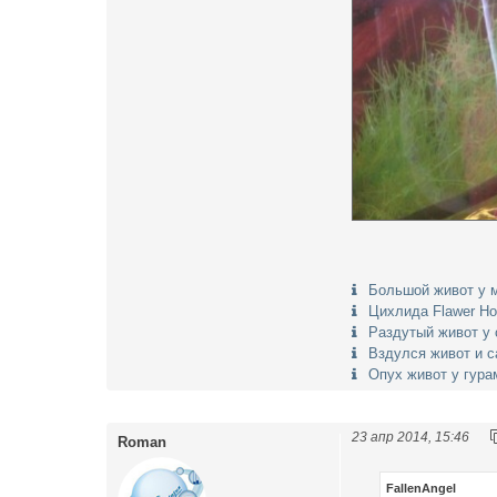
Большой живот у 
Цихлида Flawer Ho
Раздутый живот у
Вздулся живот и с
Опух живот у гура
23 апр 2014, 15:46
Roman
FallenAngel