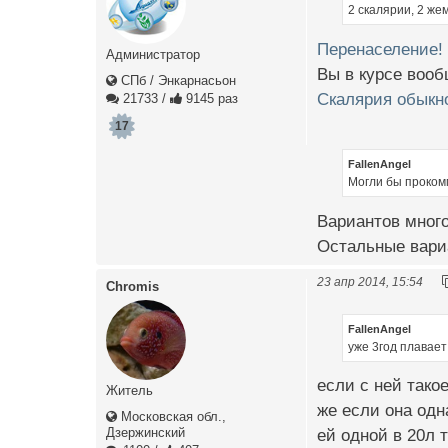
2 скалярии, 2 же
Перенаселение!
Администратор
Вы в курсе вооб
СПб / Энкарнасьон
Скалярия обыкно
21733
/
9145 раз
17
FallenAngel
Могли бы проком
Вариантов много
Остальные вари
23 апр 2014, 15:54
Chromis
FallenAngel
уже 3год плавает
если с ней такое
Житель
же если она одн
Московская обл.,
Дзержинский
ей одной в 20л 