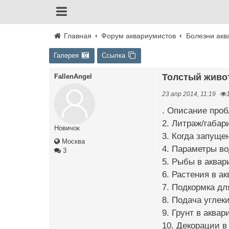
Главная
Форум аквариумистов
Болезни акв
Галерея
Ссылка
Толстый живо
FallenAngel
23 апр 2014, 11:19
. Описание про
2. Литраж/габар
Новичок
3. Когда запуще
Москва
4. Параметры во
3
5. Рыбы в аквар
6. Растения в а
7. Подкормка дл
8. Подача углеки
9. Грунт в аквар
10. Декорации в