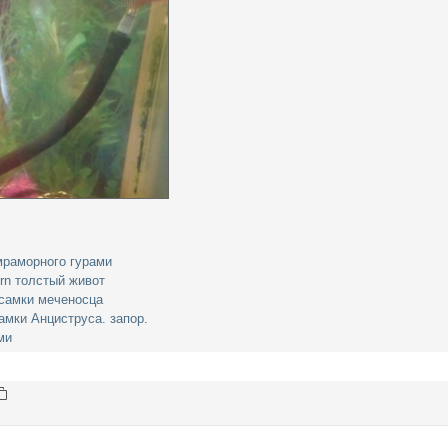
мраморного гурами
rn толстый живот
 самки меченосца
амки Анциструса. запор.
ми