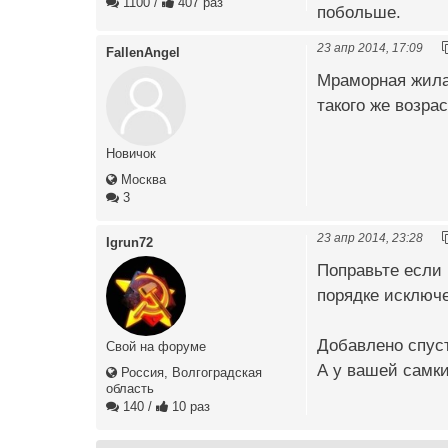
1100
/
407 раз
побольше.
23 апр 2014, 17:09
FallenAngel
Мраморная жила 
такого же возрас
Новичок
Москва
3
23 апр 2014, 23:28
Igrun72
Поправьте если 
порядке исключе
Добавлено спуст
Свой на форуме
А у вашей самки
Россия, Волгоградская
область
140
/
10 раз