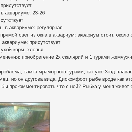
 присутствует
 в аквариуме: 23-26
исутствует
ы в аквариуме: регулярная
прямой свет из окна в аквариум: аквариум стоит, около о
 аквариуме: присутствует
сухой корм, хлопья.
менения: приобретение 2х скалярий и 1 гурами жемчуж
проблема, самка мраморного гурами, как уже 3год плава
мец, но он другова вида. Дискомфорт рыбе вроде как это
 бы прокомментировать что с ней? Рыбка у меня живет оч