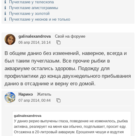
Пучеглазие у телескопа
Пучеглазие апистограммы
Пучеглазие у золотой
Пучеглазие у неонов и не только
galinalexandrova
Свой на форуме
06 апр 2014, 16:14
В общем данио без изменений, наверное, всегда и
был таким пучеглазым. Все прочие рыбки в
аквариуме остались здоровы. Подожду для
профилактики до конца двухнедельного прибывания
данио в отсаднике и верну его домой.
Наринэ
Житель
07 апр 2014, 00:44
galinalexandrova
У данио рерио выпучены глаза, поведение не изменилось, рыбка
активна, реагирует на меня как обычно, подплывает, просит еду.
Отсажена в 20-литровый аквариум. Ерошения чешуи и вздутия