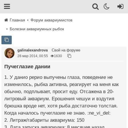
Главная
Форум аквариумистов
Болезни аквариумных рыбок
galinalexandrova
Свой на форуме
28 мар 2014, 00:55
1630
Пучеглазие дании
1. У данио рерио выпучены глаза, поведение не
изменилось, рыбка активна, реагирует на меня как
обычно, подплывает, просит еду. Отсажена в 20-
литровый аквариум. Ерошения чешуи и вздутия
брюшка вроде нет, хотя рыба достаточно толстая.
Когда началось пучеглазие не знаю. :ne_vi_del:
2. Литраж/габариты аквариума: 150
3. Дата запуска аквариума: 8 месяцев назад