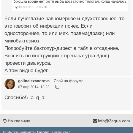
брюшка вроде нет, хотя рыба достаточно толстая. Когда началось
пучеглазие не знаю.
Если пучеглазие равномерное и двухстороннее, то
это говорит об инфекции почек. Если
одностороннее, то или мех. травма(драки) или
микобактериоз.
Попробуйте бактопур-директ в табл в отсаднике.
Вносить по инструкции к препарату(на 3дня)
провести два курса.
А там видно будет.
galinalexandrova
Свой на форуме
07 апр 2014, 13:23
Спасибо!) :a_g_a:
На главную
info@2aqua.com
Конфиденциальность
|
Правила
|
Соглашение