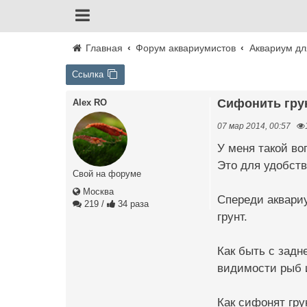
Главная
Форум аквариумистов
Аквариум дл
Ссылка
Сифонить гру
Alex RO
07 мар 2014, 00:57
У меня такой во
Это для удобств
Свой на форуме
Москва
Спереди аквариу
219
/
34 раза
грунт.
Как быть с задн
видимости рыб и
Как сифонят гру