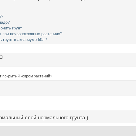
т?
надо?
онить грунт
т при почвопокровных растениях?
ь грунт в аквариуме 50л?
нт покрытый ковром растений?
ормальный слой нормального грунта ).