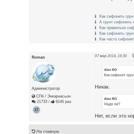
Как сифонить грун
А грунт сифонить 
Как правильно сиф
Как сифонить грун
Как часто сифонит
07 мар 2014, 16:30
Roman
Alex RO
Как сифонят гру
Никак.
Администратор
СПб / Энкарнасьон
Alex RO
21733
/
9145 раз
Надо ли?
17
Нет, если это н
На главную