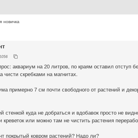
я новичка
нт
1056
прос: аквариум на 20 литров, по краям оставил отступ бе
а чисти скребками на магнитах.
ма примерно 7 см почти свободного от растений и деко
ей стенкой куда не добраться и вдобавок просто не видн
 креветок или можно там не чистить растения перераб
нт покрытый ковром растений? Надо ли?