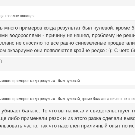
цин вполне панацея.
ть много примеров когда результат был нулевой, кроме 
ыми водорослями - причину не нашел, проблему не реш
лланс не сносило то все равно синезеленые процветали.
м аквариуме они появляются крайне редко :-): С чего бы
ь много примеров когда результат был нулевой
ь много примеров когда результат был нулевой, кроме балланса ничего не сне
убивает баланс. То что вы написали свидетельствует то
е либо применяли разок и из этого разка сделали выво
льзовать часто, так что накоплен приличный опыт по и