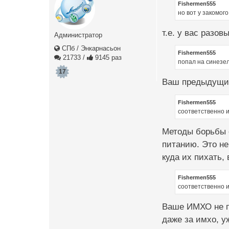
Fishermen555
но вот у закомог
т.е. у вас разо
Администратор
СПб / Энкарнасьон
Fishermen555
21733
/
9145 раз
попал на синезе
17
Ваш предыдущий 
Fishermen555
соответственно 
Методы борьбы 
питанию. Это не
куда их пихать,
Fishermen555
соответственно 
Ваше ИМХО не по
даже за имхо, у