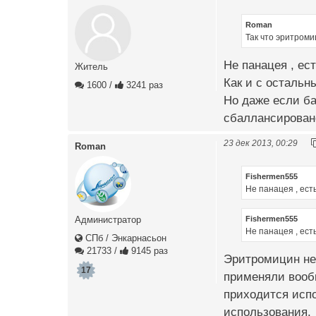
Roman
Так что эритроми
Не панацея , ес
Житель
Как и с остальн
1600
/
3241 раз
Но даже если ба
сбаллансировано
23 дек 2013, 00:29
Roman
Fishermen555
Не панацея , ест
Fishermen555
Администратор
Не панацея , ест
СПб / Энкарнасьон
21733
/
9145 раз
Эритромицин не 
17
применяли вообщ
приходится испо
использования.