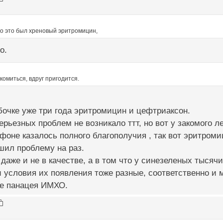
бо это был хреновый эритромицин,
о.
омиться, вдруг пригодится.
очке уже три года эритромицин и цефтриаксон.
ерьезных проблем не возникало ттт, но вот у закомого 
фоне казалось полного благополучия , так вот эритроми
шил проблему на раз.
даже и не в качестве, а в том что у синезеленых тысяч
и условия их появления тоже разные, соответственно и
не панацея ИМХО.