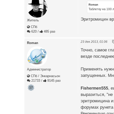
Roman
Таблетку на 100 
Эритромицин вро
Житель
СПб
620
/
485 раз
23 дек 2013, 01:06
Roman
Точно, самое гл
везде последнее
Применять нужно
Администратор
запущенных. Мне
СПб / Энкарнасьон
21733
/
9145 раз
Fishermen555
, 
17
выразиться, "не
эритромицина из
форумах рунета
Рекомендую озна