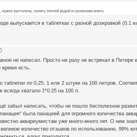
л, нужно растолочь, залить теплой водой и суспензию влить
де выпускается в таблетках с разной дозировкой (0.1 или
авное не написал. Просто ни разу не встречал в Питере 
 время есть.
 таблетки по 0,25, 1 или 2 штуки на 100 литров. Соотв
 всегда хватало 1*0.25 на 100 л.
ещё забыл написать, чтобы не пошло бесполезное развит
 панацея" была панацеей для огромного количества акв
вестно аквариумистам уже много-много лет. О нем знал
 великое количество отзывов по использованию, 99% к
комиться, вдруг пригодится.