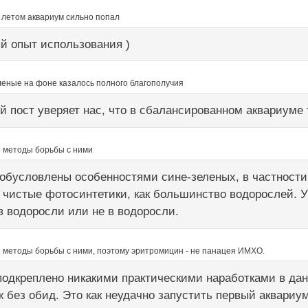
о летом аквариум сильно попал
вый опыт использования )
леные на фоне казалось полного благополучия
пост уверяет нас, что в сбалансированном аквариуме т
и методы борьбы с ними
обусловлены особенностями сине-зеленых, в частности
 чистые фотосинтетики, как большинство водорослей. 
 в водоросли или не в водоросли.
и методы борьбы с ними, поэтому эритромицин - не панацея ИМХО.
дкреплено никакими практическими наработками в данн
ж без обид. Это как неудачно запустить первый аквариу