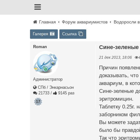
Главная
Форум аквариумистов
Водоросли в
Галерея
Ссылка
Сине-зелены
Roman
21 дек 2013, 18:06
Причин появлени
доказывать, что
Администратор
аквариум, в кот
СПб / Энкарнасьон
Сине-зеленые до
21733
/
9145 раз
эритромицин.
17
Таблетку 0.25г.
заборником филь
Вы можете задат
было бы правдой
Так что эритром