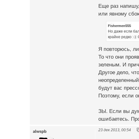
Еще раз напишу,
или явному сбою
Fishermen555
Но даже если ба
крайне редко :-): 
Я повторюсь, ли
То что они проя
зеленым. И при
Другое дело, чт
неопределенный 
будут вас прес
Поэтому, если о
ЗЫ. Если вы дум
ошибаетесь. Про
23 дек 2013, 00:54
alwspb