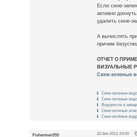
Если сине-зелен
активно дохнут
удалить сине-з
А вычислять пр
причем безуспе
ОТЧЕТ О ПРИМ
ВИЗУАЛЬНЫЕ Р
Сине-зеленые в
Сине-зеленые вод
Сине-зеленые водо
Водоросли в аквар
Сине-зеленые ата
Сине-зелёные вод
22 дек 2013, 03:45
Fishermen555