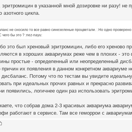
 эритромицин в указанной мной дозировке ни разу! не 
 азотного цикла.
лланс не сносило то все равно синезеленые процветали. : Но одно проверен
С чего бы это ? :nez-nayu:
бо это был хреновый эритромицин, либо его хреново п
вляются в хороших аквариумах реже чем в плохих - это ф
чины простые - определенный или неопределенный дисб
о причин их появления в данном конкретном аквариуме не
дисбаланс. Потому что по тестам вы увидите идеальную
совать при идеальных прочих равных и прекрасно разв
ни появились, логичнее один раз использовать эритроми
аете, что собрав дома 2-3 красивых аквариума аквариу
фи работают в сервисе. Там все геморрои с аквариума