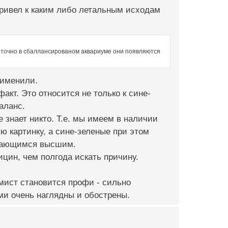
привел к каким либо летальным исходам
о точно в сбаллансированом аквариуме они появляются
рименили.
акт. Это относится не только к сине-
аланс.
 знает никто. Т.е. мы имеем в наличии
 картинку, а сине-зеленые при этом
ивающимся высшим.
цин, чем полгода искать причину.
мист становится профи - сильно
ми очень наглядны и обострены.