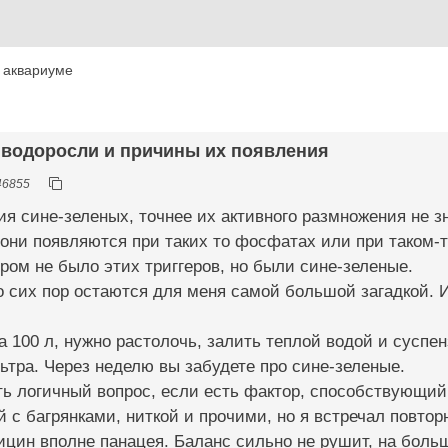
 аквариуме
е водоросли и причины их появления
46855
я сине-зеленых, точнее их активного размножения не зн
 они появляются при таких то фосфатах или при таком-то
ором не было этих триггеров, но были сине-зеленые.
 сих пор остаются для меня самой большой загадкой. И
 на 100 л, нужно растолочь, залить теплой водой и сусп
тра. Через неделю вы забудете про сине-зеленые.
ь логичный вопрос, если есть фактор, способствующий 
 с багрянками, ниткой и прочими, но я встречал повто
ицин вполне панацея. Баланс сильно не рушит, на боль