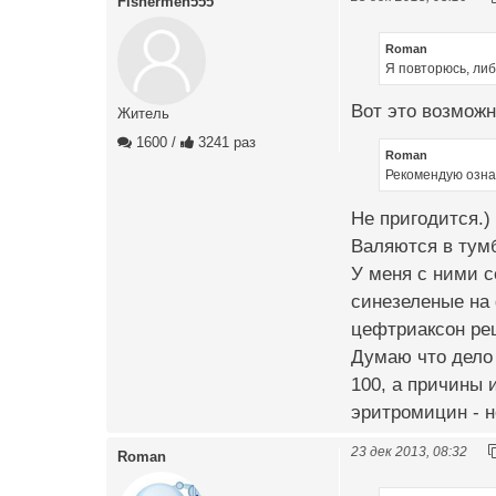
Fishermen555
Roman
Я повторюсь, ли
Вот это возможн
Житель
1600
/
3241 раз
Roman
Рекомендую ознак
Не пригодится.)
Валяются в тумб
У меня с ними с
синезеленые на 
цефтриаксон ре
Думаю что дело 
100, а причины 
эритромицин - 
23 дек 2013, 08:32
Roman