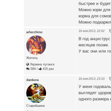
быстрее и будет 
Можно корм для 
корма для сомов
Можно подкармл
16 ноя 2013, 22:02
arlecchino
В год анциструс
месяцев позже.
У вас они или г
Житель
Украина луганск
584
/
415 раз
16 ноя 2013, 23:33
dankora
У меня годовалы
выглядят здоров
одного размера 
Старейшина