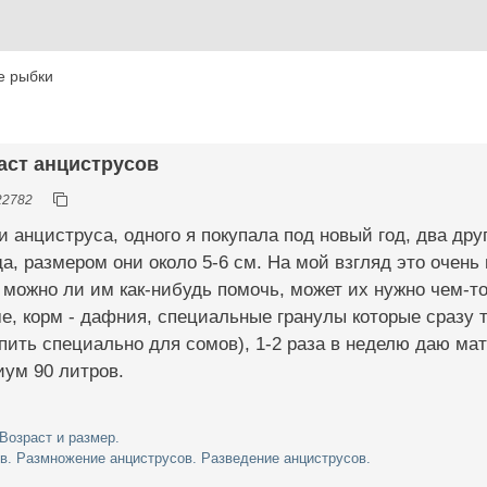
е рыбки
раст анциструсов
22782
и анциструса, одного я покупала под новый год, два дру
да, размером они около 5-6 см. На мой взгляд это очень
 можно ли им как-нибудь помочь, может их нужно чем-т
, корм - дафния, специальные гранулы которые сразу т
пить специально для сомов), 1-2 раза в неделю даю ма
иум 90 литров.
Возраст и размер.
в. Размножение анциструсов. Разведение анциструсов.