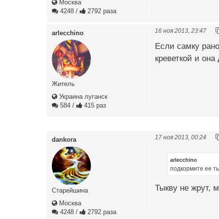
Москва
4248
/
2792 раза
16 ноя 2013, 23:47
arlecchino
Если самку рано
креветкой и она 
Житель
Украина луганск
584
/
415 раз
17 ноя 2013, 00:24
dankora
arlecchino
подкормите ее ты
Тыкву не жрут, 
Старейшина
Москва
4248
/
2792 раза