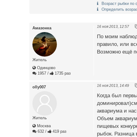
Возраст рыбки по 
Определить возрас
16 ноя 2013, 12:57
Амазонка
По моим наблюде
правило, или вс
Возможно ещё по
Житель
Одинцово
1957
/
1735 раз
16 ноя 2013, 14:49
olly007
Когда был первы
доминировал)см
аквариума и на
Объем аквариума
Житель
пищевых конкуре
Москва
632
/
419 раз
рыбок. Разница 