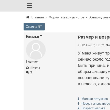
Главная
Форум аквариумистов
Аквариумны
Ссылка
Размер и воз
Наталья Т
15 ноя 2013, 19:10
У меня живут тр
сейчас около го
Новичок
быть причина, и
Шахты
общем аквариуме
3
посоветовали ку
в неделю, аквар
Мальки петушков. 
Нерест анциструсо
Возраст малька