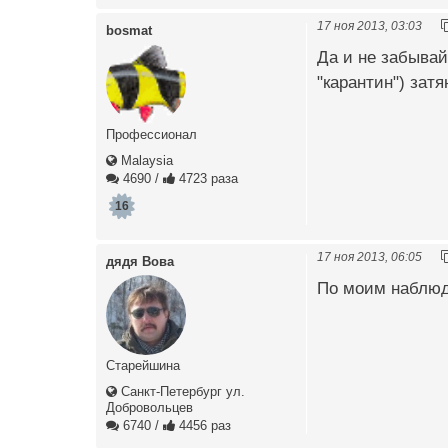
17 ноя 2013, 03:03
bosmat
Да и не забывай
"карантин") зат
Профессионал
Malaysia
4690
/
4723 раза
16
17 ноя 2013, 06:05
дядя Вова
По моим наблюде
Старейшина
Санкт-Петербург ул.
Добровольцев
6740
/
4456 раз