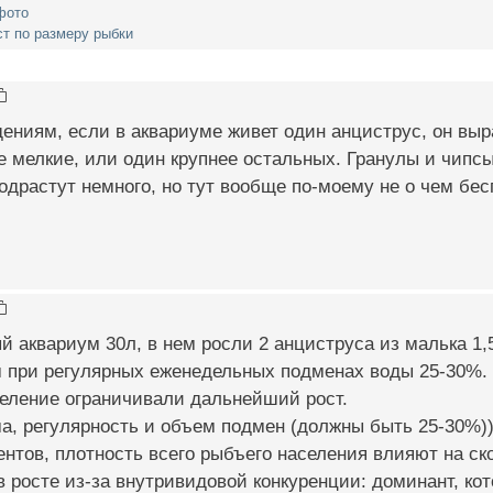
фото
т по размеру рыбки
ниям, если в аквариуме живет один анциструс, он выр
е мелкие, или один крупнее остальных. Гранулы и чипсы
драстут немного, но тут вообще по-моему не о чем бес
й аквариум 30л, в нем росли 2 анциструса из малька 1,5
 при регулярных еженедельных подменах воды 25-30%. 
селение ограничивали дальнейший рост.
, регулярность и объем подмен (должны быть 25-30%))
нтов, плотность всего рыбъего населения влияют на ск
в росте из-за внутривидовой конкуренции: доминант, кот