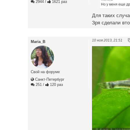
2944
/
1621 раз
Но у меня еще др
Для таких случа
Зря сделали вто
10 ноя 2013, 21:51
Maria_B
Свой на форуме
Санкт-Петербург
251
/
120 раз