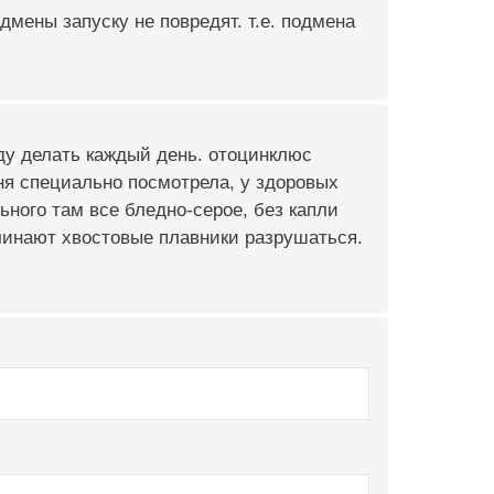
дмены запуску не повредят. т.е. подмена
ду делать каждый день. отоцинклюс
дня специально посмотрела, у здоровых
льного там все бледно-серое, без капли
ачинают хвостовые плавники разрушаться.