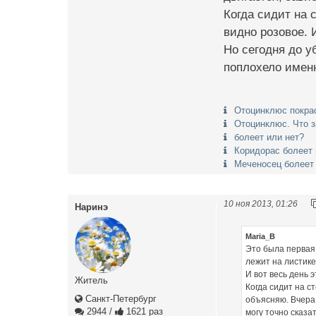
Когда сидит на 
видно розовое. 
Но сегодня до у
поплохело именн
Отоцинклюс покра
Отоцинклюс. Что з
болеет или нет?
Коридорас болеет 
Меченосец болеет
10 ноя 2013, 01:26
Наринэ
Maria_B
Это была первая 
лежит на листике
И вот весь день 
Житель
Когда сидит на с
Санкт-Петербург
объясняю. Вчера 
2944
/
1621 раз
могу точно сказа