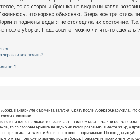
стекле, то со стороны брюшка не видно ни капли розовин
Извиняюсь, что коряво объясняю. Вчера все три отика 
борки и подмены воды я не отследила их состояние. Т.е. 
о после уборки. Подскажите, можно ли что-то сделать 
снел
а зараза и как лечить?
или нет?
уборка в аквариуме с момента запуска. Сразу после уборки обнаружила, что
 сложив плавники.
этот отоцинклюс не двигается, зависает на одном месте, крайне редко переме
текле, то со стороны брюшка не видно ни капли розовинки в месте жабр, у дру
все три отика питались и были совершенно нормальные. Но сегодня до уборки
ть, что отику поплохело именно после уборки. Подскажите, можно ли что-то сд