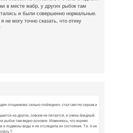
ки в месте жабр, у других рыбок там
питались и были совершенно нормальные.
я не могу точно сказать, что отику
?
 один отоцинклюс сильно побледнел, стал светло-серым и
щается на другое, совсем не питается, и очень бледный.
гих рыбок там видно розовое. Извиняюсь, что коряво
 и подмены воды я не отследила их состояние. Т.е. я не
елать ?