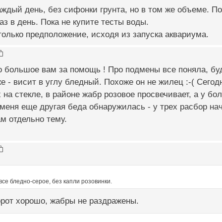
ждый день, без сифонки грунта, но в том же объеме. По
аз в день. Пока не купите тесты воды.
 только предположение, исходя из запуска аквариума.
о большое вам за помощь ! Про подмены все поняла, бу
же - висит в углу бледный. Похоже он не жилец :-( Сего
 на стекле, в районе жабр розовое просвечивает, а у бо
 меня еще другая беда обнаружилась - у трех расбор н
ам отдельно тему.
 все бледно-серое, без капли розовинки.
орот хорошо, жабры не раздражены.