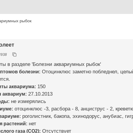
ариумных рыбок
олеет
4938
ты в разделе 'Болезни аквариумных рыбок'
мптомов болезни:
Отоцинклюс заметно побледнел, целый 
ется.
иты аквариума:
150
н аквариум:
27.10.2013
оды:
не измерялись
риуме:
отоцинклюс -3, расбора - 8, анциструс - 2, кревет
квариуме:
роголистник, бакопа, эхинодорус, анубиас, ги
я растений:
нет
слого газа (CO2):
Отсутствует