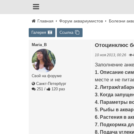
Главная
Форум аквариумистов
Болезни акв
Галерея
Ссылка
Отоцинклюс б
Maria_B
10 ноя 2013, 00:26
Заполнение анке
1. Описание си
Свой на форуме
месте и не пита
Санкт-Петербург
2. Литраж/габар
251
/
120 раз
3. Когда запуще
4. Параметры в
5. Рыбы в аква
6. Растения в а
7. Подкормка дл
8. Подача углеки