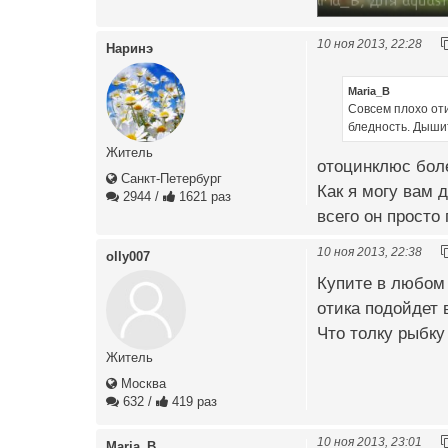
10 ноя 2013, 22:28
Наринэ
Maria_B
Совсем плохо оти
бледность. Дышит
Житель
отоцинклюс боле
Санкт-Петербург
Как я могу вам 
2944
/
1621 раз
всего он просто 
10 ноя 2013, 22:38
olly007
Купите в любом 
отика подойдет 
Что толку рыбку
Житель
Москва
632
/
419 раз
10 ноя 2013, 23:01
Maria_B