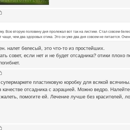
ку. Всю вторую половину дня пролежал вот так на листике. Стал совсем бел
 чаще, чем два здоровых отика. Это он уже два дня совсем не питается. Оче
н. налет белесый, это что-то из простейших.
дать совет, если нет и не будет отсадника? отики плохо 
погибнет.
супермаркете пластиковую коробку для всякой всячины.
в качестве отсадника с аэрацией. Можно ведро. Налейте
 жалеть, помогите ей. Лечение лучше без красителей, л