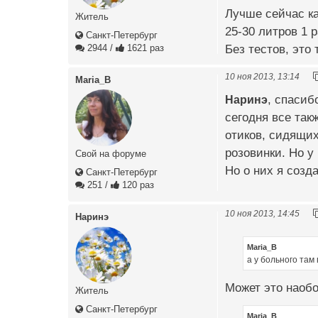
Лучше сейчас ка
Житель
25-30 литров 1 р
Санкт-Петербург
Без тестов, это
2944
/
1621 раз
10 ноя 2013, 13:14
Maria_B
Наринэ
, спасиб
сегодня все так
отиков, сидящих
розовинки. Но у
Свой на форуме
Но о них я созд
Санкт-Петербург
251
/
120 раз
10 ноя 2013, 14:45
Наринэ
Maria_B
а у больного там
Может это наоб
Житель
Санкт-Петербург
Maria_B