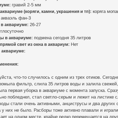
иуме:
гравий 2-5 мм
 аквариуме (коряги, камни, украшения и тп):
коряга мопа
акваэль фан-3
 в аквариуме:
26-27
глосуточно
ды в аквариуме:
подмена сегодня 35 литров
 прямой свет из окна в аквариум:
Нет
 аквариуме:
зменения:
йста, что-то случилось с одним из трех отиков. Сегодн
ромыла фильтр, слила 35 литров воды и залила свежей,
ыла первая уборка в аквариуме с момента запуска. Сраз
но побледнел, стал светло-серым и лежит на листике 
оды стали очень активными, анциструсы и два других о
а у них не было. Расборы тоже активно плавали и играли
сает на одном месте, крайне редко перемещается на друг