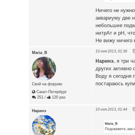
Ничего не нужно
аквариуму две н
небольшие подм
нитрАт и pH, чт
Не вижу ничего 
10 ноя 2013, 01:36
Maria_B
Наринэ
, я три 
других активно 
Воду я сегодня 
постараюсь куп
Свой на форуме
Санкт-Петербург
251
/
120 раз
10 ноя 2013, 01:44
Наринэ
Maria_B
Подскажите, как 