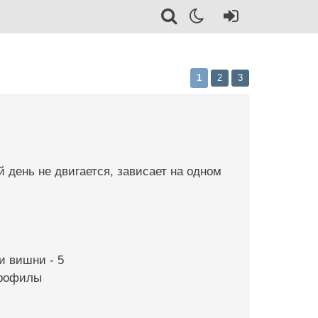
1
2
3
день не двигается, зависает на одном
ки вишни - 5
грофилы