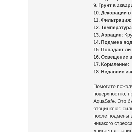
9. Грунт в аквар
10. Декорации в
11. Фильтрация:
12. Температура
13. Аэрация:
Кру
14. Подмена во
15. Попадает ли
16. Освещение в
17. Кормление:
18. Недавние и
Помогите пожалу
поверхностно, п
AquaSafe. Это б
отоцинклюс силь
после подмены в
никакого стресс
двигается, зави