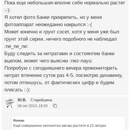
Пока еще небольшая-вполне себе нормально растет
:-):
Я хотел фото банки прикрепить, но у меня
фотоаппарат неожиданно накрылся :-(
Может конечно и грунт сосет, хотя у меня уже был
грунт этой серии, ничего подобного не наблюдал
:ne_ne_ne:
Буду следить за нитратами и состоянтем банки
вцелом, может чего выясню :nez-nayu:
Попробую с сегодняшнего вечера промониторить
нитрат втечение суток раз 4-5, посмотрю динамику,
потом отпишусь, от фактических цифр и будем
плясать :-):
Ю.В.
Старейшина
06 окт 2013, 18:20
Roman
Ещё совершенно непонятно как вы растите в 23 литрах