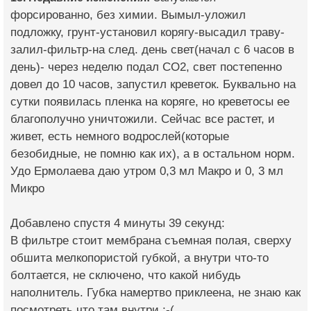
форсированно, без химии. Вымыл-уложил
подложку, грунт-установил корягу-высадил траву-
залил-фильтр-на след. день свет(начал с 6 часов в
день)- через неделю подал СО2, свет постепенно
довел до 10 часов, запустил креветок. Буквально на
сутки появилась пленка на коряге, но креветосы ее
благополучно уничтожили. Сейчас все растет, и
живет, есть немного водрослей(которые
безобидные, не помню как их), а в остальном норм.
Удо Ермолаева даю утром 0,3 мл Макро и 0, 3 мл
Микро
Добавлено спустя 4 минуты 39 секунд:
В фильтре стоит мембрана съемная полая, сверху
обшита мелкопористой губкой, а внутри что-то
болтается, не сключено, что какой нибудь
наполнитель. Губка намертво приклеена, не знаю как
посмотреть что там внутри :-(