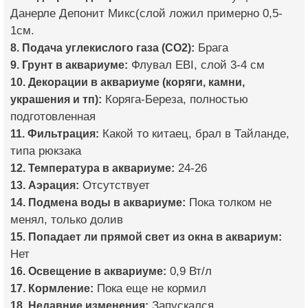
Данерле Депонит Микс(слой ложил примерно 0,5-
1см.
8. Подача углекислого газа (CO2):
Брага
9. Грунт в аквариуме:
Флувал EBI, слой 3-4 см
10. Декорации в аквариуме (коряги, камни,
украшения и тп):
Коряга-Береза, полностью
подготовленная
11. Фильтрация:
Какой то китаец, брал в Тайланде,
типа рюкзака
12. Температура в аквариуме:
24-26
13. Аэрация:
Отсутствует
14. Подмена воды в аквариуме:
Пока толком не
менял, только долив
15. Попадает ли прямой свет из окна в аквариум:
Нет
16. Освещение в аквариуме:
0,9 Вт/л
17. Кормление:
Пока еще не кормил
18. Недавние изменения:
Запускался