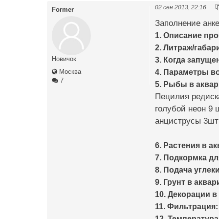
02 сен 2013, 22:16
Former
Заполнение анке
1. Описание пр
2. Литраж/габар
3. Когда запуще
Новичок
4. Параметры в
Москва
7
5. Рыбы в аква
Пецилия редиск
голубой неон 9 
анциструсы 3шт
6. Растения в а
7. Подкормка дл
8. Подача углеки
9. Грунт в аквар
10. Декорации в
11. Фильтрация:
12. Температура