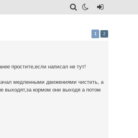
1
2
анее простите,если написал не тут!
 начал медленными движениями чистить, а
не выходят,за кормом они выходя а потом