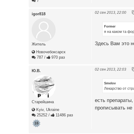
7
02 сен 2013, 22:00
igor818
Former
я на каком та фо
Здесь Вам это н
Житель
Новочебоксарск
787
/
970 раз
02 сен 2013, 22:03
Ю.В.
Smelov
Лекарство от ст
есть препараты,
Старейшина
прописывать не 
Kyiv, Ukraine
25252
/
11486 раз
16