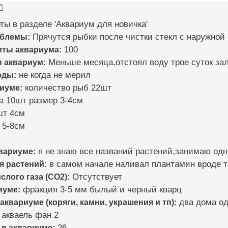
ты в разделе 'Аквариум для новичка'
облемы:
Прячутся рыбки после чистки стекл с наружной
иты аквариума:
100
н аквариум:
Меньше месяца,отстоял воду трое суток зал
оды:
не когда не мерил
риуме:
количество рыб 22шт
а 10шт размер 3-4см
шт 4см
 5-8см
квариуме:
я не знаю все названий растений,занимаю одну
я растений:
в самом начале наливал плантамин вроде т
слого газа (CO2):
Отсутствует
иуме:
фракция 3-5 мм былый и черный кварц
 аквариуме (коряги, камни, украшения и тп):
два дома од
акваель фан 2
 в аквариуме:
26