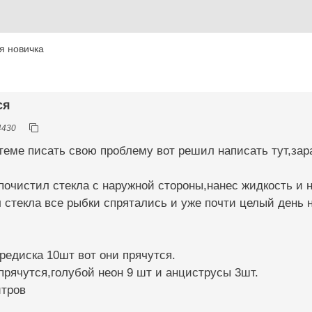
я новичка
ся
4430
 теме писать свою проблему вот решил написать тут,зар
почистил стекла с наружной стороны,нанес жидкость и
л стекла все рыбки спрятались и уже почти целый день 
едиска 10шт вот они прячутся.
прячутся,голубой неон 9 шт и анциструсы 3шт.
итров