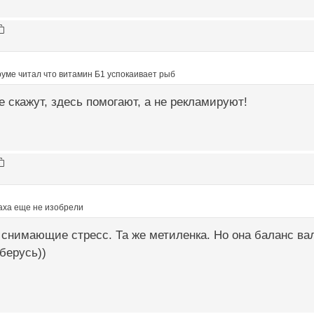
руме читал что витамин Б1 успокаивает рыб
е скажут, здесь помогают, а не рекламируют!
раха еще не изобрели
 снимающие стресс. Та же метиленка. Но она баланс вали
берусь))