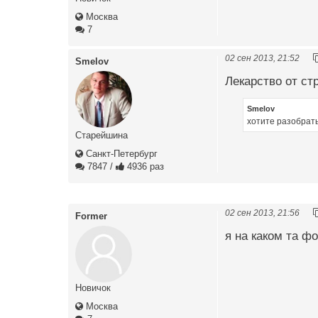
Москва
7
02 сен 2013, 21:52
Smelov
Лекарство от ст
Smelov
хотите разобрать
Старейшина
Санкт-Петербург
7847
/
4936 раз
02 сен 2013, 21:56
Former
я на каком та ф
Новичок
Москва