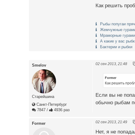
Как решить проб
Рыбы попугаи пря
Жемчужные гурами
Мраморные гурами 
А какие у вас рыб
Бактерии и рыбки
02 сен 2013, 21:48
Smelov
Former
Как решить проб
Если вы не попа
Старейшина
обычно рыбам по
Санкт-Петербург
7847
/
4936 раз
02 сен 2013, 21:49
Former
Нет, я не попада