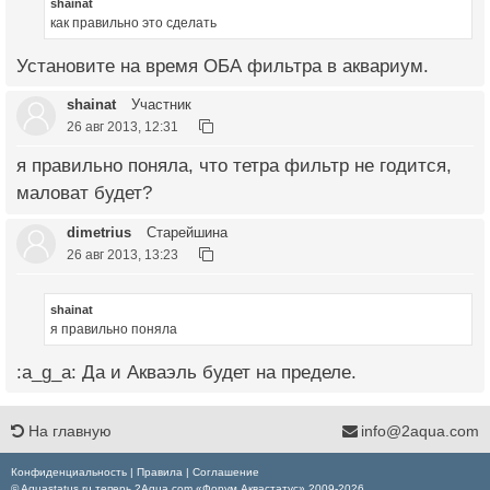
shainat
как правильно это сделать
Установите на время ОБА фильтра в аквариум.
shainat
Участник
26 авг 2013, 12:31
я правильно поняла, что тетра фильтр не годится,
маловат будет?
dimetrius
Старейшина
26 авг 2013, 13:23
shainat
я правильно поняла
:a_g_a: Да и Акваэль будет на пределе.
На главную
info@2aqua.com
Конфиденциальность
|
Правила
|
Соглашение
© Aquastatus.ru теперь 2Aqua.com «Форум Аквастатус» 2009-2026