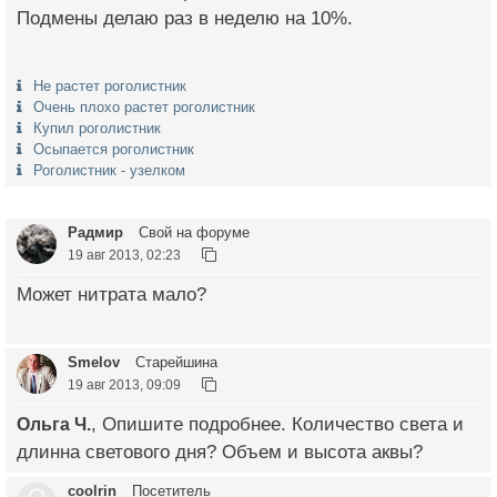
Подмены делаю раз в неделю на 10%.
Не растет роголистник
Очень плохо растет роголистник
Купил роголистник
Осыпается роголистник
Роголистник - узелком
Радмир
Свой на форуме
19 авг 2013, 02:23
Может нитрата мало?
Smelov
Старейшина
19 авг 2013, 09:09
Ольга Ч.
, Опишите подробнее. Количество света и
длинна светового дня? Объем и высота аквы?
coolrin
Посетитель