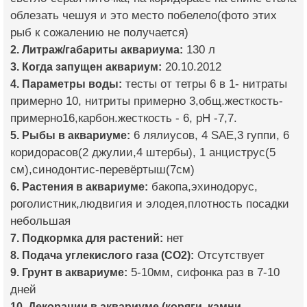
облезать чешуя и это место побелело(фото этих
рыб к сожалению не получается)
2. Литраж/габариты аквариума:
130 л
3. Когда запущен аквариум:
20.10.2012
4. Параметры воды:
тесты от тетры 6 в 1- нитраты
примерно 10, нитриты примерно 3,общ.жесткость-
примерно16,карбон.жесткость - 6, рН -7,7.
5. Рыбы в аквариуме:
6 лялиусов, 4 SAE,3 гуппи, 6
коридорасов(2 джулии,4 штербы), 1 анциструс(5
см),синодонтис-перевёртыш(7см)
6. Растения в аквариуме:
бакопа,эхинодорус,
роголистник,людвигия и элодея,плотность посадки
небольшая
7. Подкормка для растений:
нет
8. Подача углекислого газа (CO2):
Отсутствует
9. Грунт в аквариуме:
5-10мм, сифонка раз в 7-10
дней
10. Декорации в аквариуме (коряги, камни,