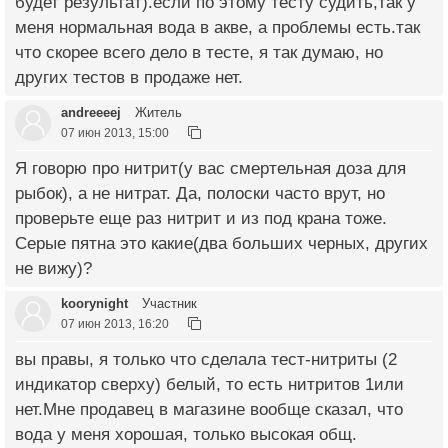
будет результат).если по этому тесту судить,так у
меня нормальная вода в акве, а проблемы есть.так
что скорее всего дело в тесте, я так думаю, но
других тестов в продаже нет.
andreeeej
Житель
07 июн 2013, 15:00
Я говорю про нитрит(у вас смертельная доза для
рыбок), а не нитрат. Да, полоски часто врут, но
проверьте еще раз нитрит и из под крана тоже.
Серые пятна это какие(два больших черных, других
не вижу)?
koorynight
Участник
07 июн 2013, 16:20
вы правы, я только что сделала тест-нитриты (2
индикатор сверху) белый, то есть нитритов 1или
нет.Мне продавец в магазине вообще сказал, что
вода у меня хорошая, только высокая общ.