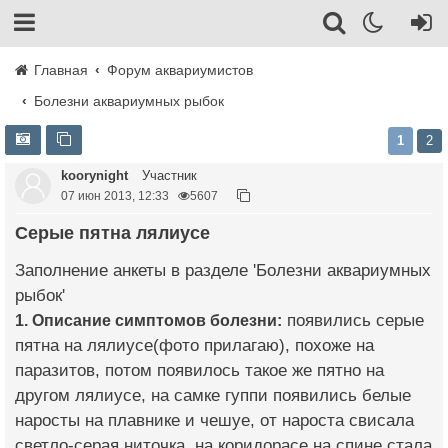
Главная
Форум аквариумистов
Болезни аквариумных рыбок
1
2
koorynight
Участник
07 июн 2013, 12:33
5607
Серые пятна лялиусе
Заполнение анкеты в разделе 'Болезни аквариумных
рыбок'
1. Описание симптомов болезни:
появились серые
пятна на лялиусе(фото прилагаю), похоже на
паразитов, потом появилось такое же пятно на
другом лялиусе, на самке гуппи появились белые
наросты на плавнике и чешуе, от нароста свисала
светло-серая ниточка, на коридорасе на спине стала