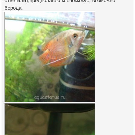
ответили),предполагаю ксеноккокус, возможно
борода.